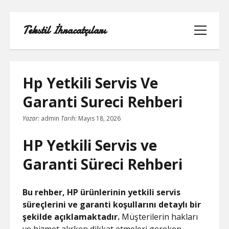
Tekstil İhracatçıları
menüyü
aç
Hp Yetkili Servis Ve
Garanti Sureci Rehberi
1000 LINKEDIN TAKIPÇI HILESI
Yazar:
admin
Tarih:
Mayıs 18, 2026
INSTAGRAM GIZLI HESAP GÖRME
HP Yetkili Servis ve
IPHONE
Garanti Süreci Rehberi
LINKEDIN BEĞENI KASMA PARASIZ
Bu rehber, HP ürünlerinin yetkili servis
LISTE
süreçlerini ve garanti koşullarını detaylı bir
şekilde açıklamaktadır.
Müşterilerin hakları
SAYFA LISTESI