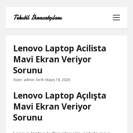
Tekstil İhracatçıları
menüyü
aç
Lenovo Laptop Acilista
Mavi Ekran Veriyor
1000 LINKEDIN TAKIPÇI HILESI
Sorunu
INSTAGRAM GIZLI HESAP GÖRME
Yazar:
admin
Tarih:
Mayıs 18, 2026
IPHONE
Lenovo Laptop Açılışta
LINKEDIN BEĞENI KASMA PARASIZ
Mavi Ekran Veriyor
LISTE
Sorunu
SAYFA LISTESI