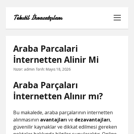
Tekstil İhracatçıları
menüyü
aç
Araba Parcalari
İnternetten Alinir Mi
1000 LINKEDIN TAKIPÇI HILESI
Yazar:
admin
Tarih:
Mayıs 18, 2026
INSTAGRAM GIZLI HESAP GÖRME
Araba Parçaları
IPHONE
İnternetten Alınır mı?
LINKEDIN BEĞENI KASMA PARASIZ
Bu makalede, araba parçalarının internetten
LISTE
alınmasının
avantajları
ve
dezavantajları
,
güvenilir kaynaklar ve dikkat edilmesi gereken
SAYFA LISTESI