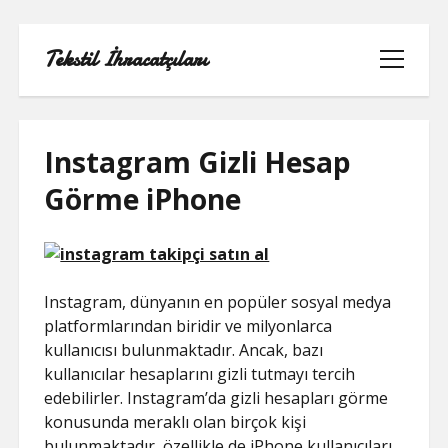
Tekstil İhracatçıları
menüyü
aç
Instagram Gizli Hesap
Görme iPhone
1000 LINKEDIN TAKIPÇI HILESI
INSTAGRAM GIZLI HESAP GÖRME
IPHONE
Instagram, dünyanın en popüler sosyal medya
platformlarından biridir ve milyonlarca
LINKEDIN BEĞENI KASMA PARASIZ
kullanıcısı bulunmaktadır. Ancak, bazı
kullanıcılar hesaplarını gizli tutmayı tercih
LISTE
edebilirler. Instagram’da gizli hesapları görme
konusunda meraklı olan birçok kişi
SAYFA LISTESI
bulunmaktadır, özellikle de iPhone kullanıcıları