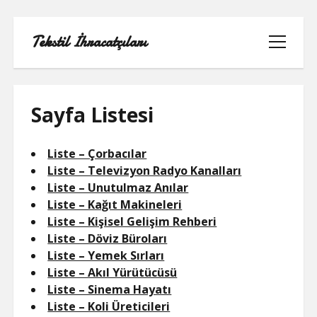
Tekstil İhracatçıları
menüyü
aç
Sayfa Listesi
1000 LINKEDIN TAKIPÇI HILESI
Liste – Çorbacılar
Liste – Televizyon Radyo Kanalları
INSTAGRAM GIZLI HESAP GÖRME
Liste – Unutulmaz Anılar
IPHONE
Liste – Kağıt Makineleri
Liste – Kişisel Gelişim Rehberi
LINKEDIN BEĞENI KASMA PARASIZ
Liste – Döviz Büroları
Liste – Yemek Sırları
LISTE
Liste – Akıl Yürütücüsü
Liste – Sinema Hayatı
SAYFA LISTESI
Liste – Koli Üreticileri