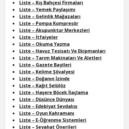
Liste – Kış Bahçesi Firmaları
Liste – Yemek Paylaşımı
Liste – Gelinlik Mağazaları
Liste – Pompa Kompresör
Liste – Akupunktur Merkezleri
Liste – İtfaiyeler
Liste – Okuma Yazma
Liste – Havuz Tesisatı Ve Ekipmanları
Liste – Tarım Makinaları Ve Aletleri
Liste – Gazete Bayileri
Liste – Kelime Şövalyesi
Liste – Doğanın İzinde
Liste – Kağıt Selülöz
Liste – Haşere Böcek İlaçlama
Liste – Düşünce Dünyası
Liste – Edebiyat Sevdalısı
Liste – Oyun Kahramanı
Liste – E-Öğrenme Sistemleri
Liste – Seyahat Önerileri