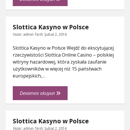
İncisi:
Türk
Tekstil
Slottica Kasyno w Polsce
İhracatçıları
Yazar:
admin
Tarih:
Şubat 2, 2016
Slottica Kasyno w Polsce Wejdź do ekscytującej
rzeczywistości Slottica Online Casino – polskiej
witryny hazardowej, która zyskała zaufanie
użytkowników w więcej niż 15 państwach
europejskich,…
Slottica
Devamını okuyun
Kasyno
w
Polsce
Slottica Kasyno w Polsce
Yazar:
admin
Tarih:
Şubat 2, 2016