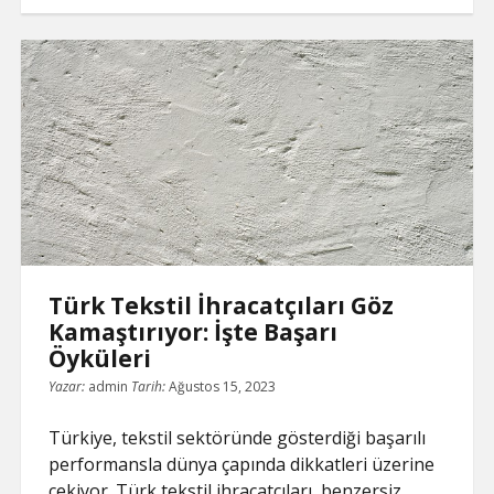
Dünya
Pazarında
Öne
Çıkan
Tekstil
İhracatçıları
Türk Tekstil İhracatçıları Göz
Kamaştırıyor: İşte Başarı
Öyküleri
Yazar:
admin
Tarih:
Ağustos 15, 2023
Türkiye, tekstil sektöründe gösterdiği başarılı
performansla dünya çapında dikkatleri üzerine
çekiyor. Türk tekstil ihracatçıları, benzersiz