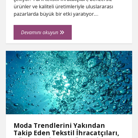
ürünler ve kaliteli üretimleriyle uluslararası
pazarlarda büyük bir etki yaratıyor.…
Türk
Devamını okuyun
Tekstil
İhracatçıları
Göz
Kamaştırıyor:
İşte
Başarı
Öyküleri
Moda Trendlerini Yakından
Takip Eden Tekstil İhracatçıları,