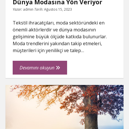
Dünya Modasına Yön Veriyor
Yazar:
admin
Tarih:
Ağustos 15, 2023
Tekstil ihracatçıları, moda sektöründeki en
önemli aktörlerdir ve dünya modasının
gelişimine büyük ölçüde katkıda bulunurlar.
Moda trendlerini yakından takip etmeleri,
müşterileri için yenilikçi ve talep…
Moda
Devamını okuyun
Trendlerini
Yakından
Takip
Eden
Tekstil
İhracatçıları,
Dünya
Modasına