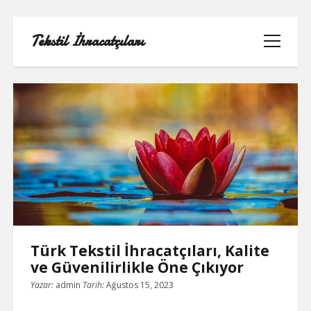
Tekstil İhracatçıları
menüyü
aç
Tekstil
İhracatçıları
Posts
1000 LINKEDIN TAKIPÇI HILESI
INSTAGRAM GIZLI HESAP GÖRME
IPHONE
LINKEDIN BEĞENI KASMA PARASIZ
Türk Tekstil İhracatçıları, Kalite
ve Güvenilirlikle Öne Çıkıyor
LISTE
Yazar:
admin
Tarih:
Ağustos 15, 2023
SAYFA LISTESI