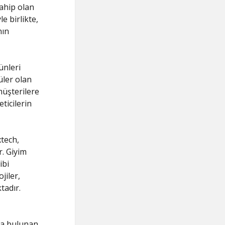
ahip olan
e birlikte,
nın
ünleri
üler olan
müşterilere
ticilerin
tech,
r. Giyim
ibi
jiler,
tadır.
da bulunan