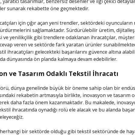
ı, yaratıcı tasarımlar, benzersiz desenler ve ilgi çekici detayla
ler sunarak rekabette öne geçmektedir.
catçıları için çığır açan yeni trendler, sektördeki oyuncuların
sürdürmelerini sağlamaktadır. Sürdürülebilir üretim, dijitalle
 ve yenilikçilik gibi trendlere odaklanan ihracatçılar, müşter
 cevap veren ve sektörde fark yaratan ürünler sunabilmekted
stil ihracatçıları gelecekteki başarılarını güvence altına alabil
da dünyasında ön planda kalmaya devam edebilirler.
on ve Tasarım Odaklı Tekstil İhracatı
törü, dünya genelinde büyük bir öneme sahip olan bir endüst
sındaki rekabetin artmasıyla birlikte, inovasyon ve tasarım od
derek daha fazla önem kazanmaktadır. Bu makalede, inovasy
ekstil ihracatında oynadığı rolü ele alacak ve bu alanda başar
celeyeceğiz.
herhangi bir sektörde olduğu gibi tekstil sektöründe de haya