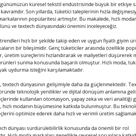
 günümüzün küresel tekstil endüstrisinde büyük bir etkiye s
kavramdır. Son yıllarda, tüketici taleplerinin hızla değişmesiyl
markalarının popülaritesi artmıştır. Bu makalede, hızlı moda
ünü ve textech dünyasındaki önemini inceleyeceğiz.
trendleri hızlı bir şekilde takip eden ve uygun fiyatlı giyim ür
ların bir bileşimidir. Genç tüketiciler arasında özellikle pop
, üretim süreçlerini hızlandırarak ve maliyetleri düşürerek 
ünleri sunma konusunda başarılı olmuştur. Hızlı moda, tüke
yak uydurma isteğini karşılamaktadır.
textech dünyasının gelişimiyle daha da güçlenmektedir. Tex
töründe teknolojik yenilikler ve dijital dönüşüm anlamına geli
çlerinde kullanılan otomasyon, yapay zeka ve veri analitiği g
r, hızlı modanın büyümesine katkıda bulunmuştur. Bu teknolo
çlerini optimize ederek daha hızlı ve verimli üretim sağlamak
tech dünyası sürdürülebilirlik konusunda da önemli bir rol
r. Hızlı moda markaları genellikle çevresel sorunlara katkı