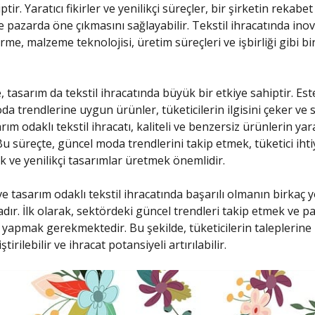
ir. Yaratıcı fikirler ve yenilikçi süreçler, bir şirketin rekabet
ve pazarda öne çıkmasını sağlayabilir. Tekstil ihracatında ino
rme, malzeme teknolojisi, üretim süreçleri ve işbirliği gibi bi
, tasarım da tekstil ihracatında büyük bir etkiye sahiptir. Est
da trendlerine uygun ürünler, tüketicilerin ilgisini çeker ve s
arım odaklı tekstil ihracatı, kaliteli ve benzersiz ürünlerin yar
Bu süreçte, güncel moda trendlerini takip etmek, tüketici ihti
k ve yenilikçi tasarımlar üretmek önemlidir.
e tasarım odaklı tekstil ihracatında başarılı olmanın birkaç y
ır. İlk olarak, sektördeki güncel trendleri takip etmek ve p
 yapmak gerekmektedir. Bu şekilde, tüketicilerin taleplerin
tirilebilir ve ihracat potansiyeli artırılabilir.