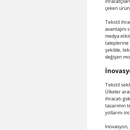
ihracatçılar
çeken ürün
Tekstil ihra
avantajını 
medya etkisi
taleplerine
şekilde, tek
değişen mo
İnovasy
Tekstil sek
Ülkeler ara
ihracatı gi
tasarımın t
yollarını in
İnovasyon, 