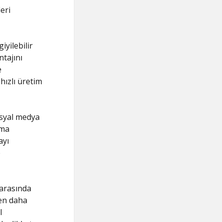
eri
giyilebilir
ntajını
e
hızlı üretim
osyal medya
lma
ayı
e
 arasında
den daha
l