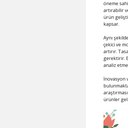
öneme sahipt
artırabilir 
ürün gelişti
kapsar.
Aynı şekilde
çekici ve mo
artırır. Tas
gerektirir. 
analiz etme
İnovasyon v
bulunmaktad
araştırması
ürünler geliş