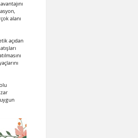
 avantajını
vasyon,
rçok alanı
etik açıdan
atışları
atılmasını
yaçlarını
olu
azar
e uygun