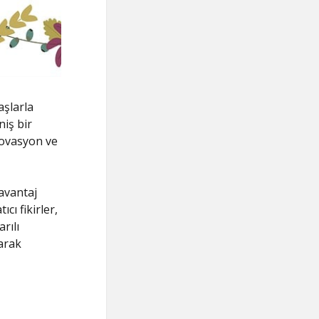
aşlarla
niş bir
novasyon ve
 avantaj
cı fikirler,
rılı
arak