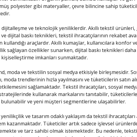
üş polyester gibi materyaller, çevre bilincine sahip tüketicil
edir.
 dijitalleşme ve teknolojik yeniliklerdir. Akıllı tekstil ürünleri, 
 ve dijital baskı teknikleri, tekstil ihracatçılarının rekabet ava
n kullandığı araçlardır. Akıllı kumaşlar, kullanıcılara konfor v
ik sağlayan özellikler sunarken, dijital baskı teknikleri daha 
e kişiselleştirme imkanları sunmaktadır.
d, moda ve tekstilin sosyal medya etkisiyle birleşmesidir. S
, moda trendlerinin hızla yayılmasını ve tüketicilerin satın a
etkilemesini sağlamaktadır. Tekstil ihracatçıları, sosyal medy
ratejilerinde kullanarak markalarını tanıtabilir, tüketicilerl
 bulunabilir ve yeni müşteri segmentlerine ulaşabilirler.
yenilikçilik ve tasarım odaklı yaklaşım da tekstil ihracatçıları
m kazanmaktadır. Tüketiciler artık sadece işlevsel ürünler
stemekte ve tarz sahibi olmak istemektedir. Bu nedenle, teksti