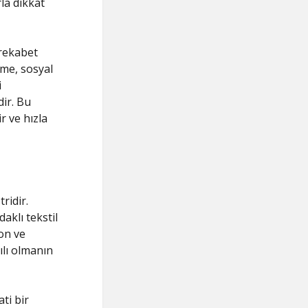
rla dikkat
 rekabet
şme, sosyal
i
ir. Bu
ir ve hızla
ridir.
aklı tekstil
on ve
ılı olmanın
ti bir