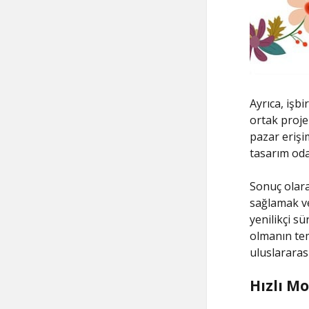
Ayrıca, işbi
ortak proje
pazar erişi
tasarım odak
Sonuç olara
sağlamak ve 
yenilikçi sü
olmanın tem
uluslararası
Hızlı M