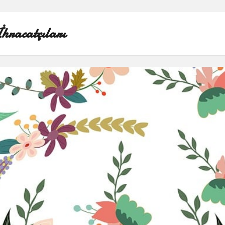
İhracatçıları
1000 LINKEDIN TAKIPÇI HILESI
INSTAGRAM GIZLI HESAP GÖRME IPHONE
LINKEDIN BEĞENI KASMA PARASIZ
LISTE
SAYFA LISTESI