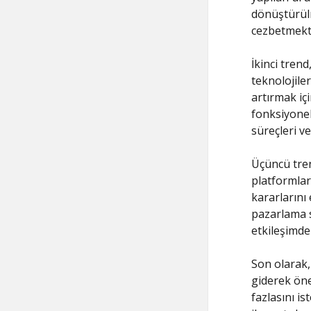
dönüştürülm
cezbetmekt
İkinci trend,
teknolojiler
artırmak içi
fonksiyonell
süreçleri v
Üçüncü tren
platformları
kararlarını 
pazarlama st
etkileşimde
Son olarak, 
giderek öne
fazlasını i