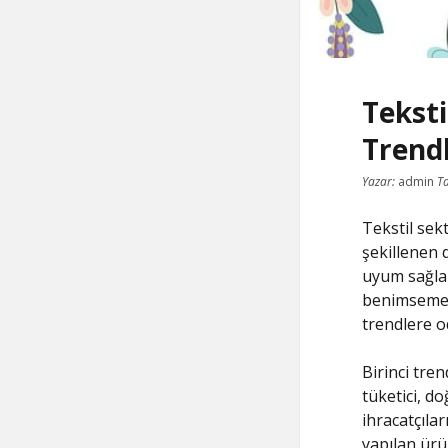
Teksti
Trend
Yazar:
admin
Ta
Tekstil sekt
şekillenen d
uyum sağlam
benimsemekt
trendlere o
Birinci tre
tüketici, d
ihracatçıl
yapılan ür