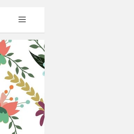
menüyü
aç