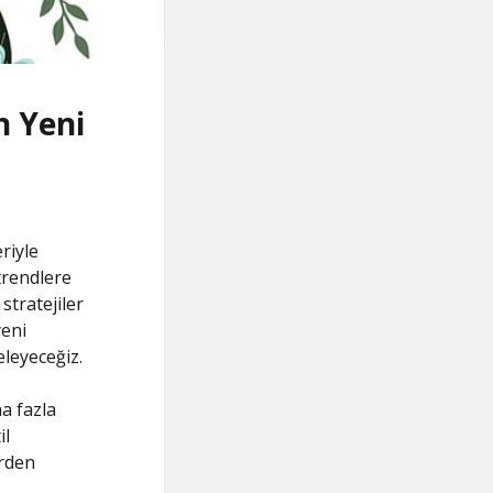
n Yeni
riyle
 trendlere
stratejiler
yeni
eleyeceğiz.
a fazla
il
erden