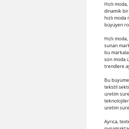
Hızlı moda,
dinamik bir 
hızlı moda 
büyüyen rol
Hızlı moda, 
sunan marka
bu markalar
son moda ür
trendlere a
Bu büyüme, 
tekstil sek
üretim süre
teknolojile
üretim süre
Ayrıca, tex
oynamaktadı