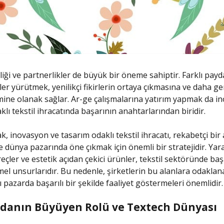
rliği ve partnerlikler de büyük bir öneme sahiptir. Farklı payd
ler yürütmek, yenilikçi fikirlerin ortaya çıkmasına ve daha ge
mine olanak sağlar. Ar-ge çalışmalarına yatırım yapmak da i
lı tekstil ihracatında başarının anahtarlarından biridir.
k, inovasyon ve tasarım odaklı tekstil ihracatı, rekabetçi bir
dünya pazarında öne çıkmak için önemli bir stratejidir. Yaratı
reçler ve estetik açıdan çekici ürünler, tekstil sektöründe başa
el unsurlarıdır. Bu nedenle, şirketlerin bu alanlara odaklan
 pazarda başarılı bir şekilde faaliyet göstermeleri önemlidir.
odanın Büyüyen Rolü ve Textech Dünyası