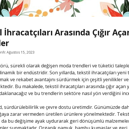
l İhracatçıları Arasında Çığır Aça
ler
rih:
Ağustos 15, 2023
örü, sürekli olarak değişen moda trendleri ve tüketici taleple
inamik bir endüstridir. Son yıllarda, tekstil ihracatçıları yeni
ak ve rekabet avantajını sürdürmek için çeşitli yenilikler ve 
edir. Bu makalede, tekstil ihracatçıları arasında çığır açan 
daklanacağız ve bu trendlerin sektöre nasıl yön verdiğini inc
nd, sürdürülebilirlik ve çevre dostu üretimdir. Günümüzde dah
oğaya zarar vermeden üretilen ürünlere yönelmektedir. Tekst
arı da bu değişime ayak uydurarak geri dönüşümlü malzemel
ünler sunmaktadır. Organik pamuk, bambu kumaşlar ve geri