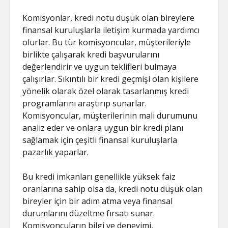
Komisyonlar, kredi notu düşük olan bireylere
finansal kuruluşlarla iletişim kurmada yardımcı
olurlar. Bu tür komisyoncular, müşterileriyle
birlikte çalışarak kredi başvurularını
değerlendirir ve uygun teklifleri bulmaya
çalışırlar. Sıkıntılı bir kredi geçmişi olan kişilere
yönelik olarak özel olarak tasarlanmış kredi
programlarını araştırıp sunarlar.
Komisyoncular, müşterilerinin mali durumunu
analiz eder ve onlara uygun bir kredi planı
sağlamak için çeşitli finansal kuruluşlarla
pazarlık yaparlar.
Bu kredi imkanları genellikle yüksek faiz
oranlarına sahip olsa da, kredi notu düşük olan
bireyler için bir adım atma veya finansal
durumlarını düzeltme fırsatı sunar.
Komisyoncuların bilgi ve deneyimi,