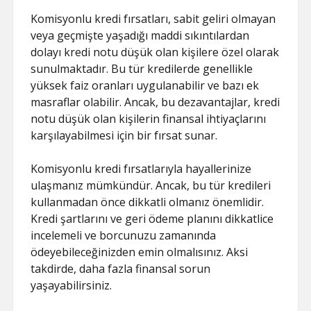
Komisyonlu kredi fırsatları, sabit geliri olmayan
veya geçmişte yaşadığı maddi sıkıntılardan
dolayı kredi notu düşük olan kişilere özel olarak
sunulmaktadır. Bu tür kredilerde genellikle
yüksek faiz oranları uygulanabilir ve bazı ek
masraflar olabilir. Ancak, bu dezavantajlar, kredi
notu düşük olan kişilerin finansal ihtiyaçlarını
karşılayabilmesi için bir fırsat sunar.
Komisyonlu kredi fırsatlarıyla hayallerinize
ulaşmanız mümkündür. Ancak, bu tür kredileri
kullanmadan önce dikkatli olmanız önemlidir.
Kredi şartlarını ve geri ödeme planını dikkatlice
incelemeli ve borcunuzu zamanında
ödeyebileceğinizden emin olmalısınız. Aksi
takdirde, daha fazla finansal sorun
yaşayabilirsiniz.