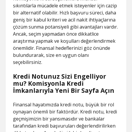
sıkıntılarla mücadele etmek isteyenler için cazip
bir alternatif olabilir. Hızlı başvuru süreci, daha
geniş bir kabul kriteri ve acil nakit ihtiyaçlarına
çözüm sunma potansiyeli gibi avantajları vardır.
Ancak, seçim yapmadan önce dikkatlice
araştırma yapmak ve koşulları değerlendirmek
önemlidir. Finansal hedeflerinizi göz önünde
bulundurarak, size en uygun olanı
seçebilirsiniz.
Kredi Notunuz Sizi Engelliyor
mu? Komisyonla Kredi
İmkanlarıyla Yeni Bir Sayfa Açın
Finansal hayatımızda kredi notu, büyük bir rol
oynayan önemli bir faktördür. Kredi notu, kredi
geçmişimizin bir yansımasıdır ve bankalar
tarafından kredi başvuruları değerlendirilirken