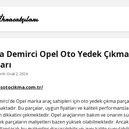
İhracatçıları
a Demirci Opel Oto Yedek Çıkma
arı
1000 LINKEDIN TAKIPÇI HILESI
rih:
Ocak 2, 2024
INSTAGRAM GIZLI HESAP GÖRME IPHONE
asotocikma.com.tr/
LINKEDIN BEĞENI KASMA PARASIZ
rci'de Opel marka araç sahipleri için oto yedek çıkma parça
LISTE
ktadır. Bu parçalar, uygun fiyatları ve kaliteli performanslar
n dikkatini çekmektedir. Opel araçlarının bakım ve onarım sü
SAYFA LISTESI
dek parçaların maliyetleri bazen yüksek olabilmektedir. Anca
lanılarak bu maliyetler düşürülebilir ve aynı kalite sunulabili