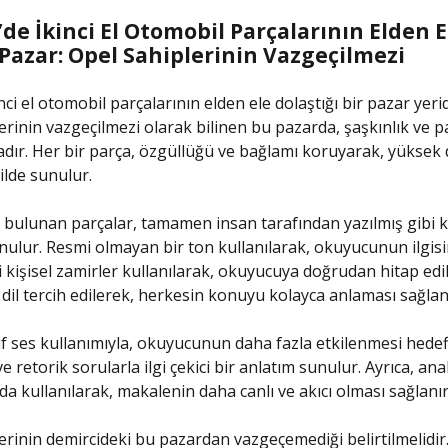
de İkinci El Otomobil Parçalarının Elden E
 Pazar: Opel Sahiplerinin Vazgeçilmezi
nci el otomobil parçalarının elden ele dolaştığı bir pazar yerid
erinin vazgeçilmezi olarak bilinen bu pazarda, şaşkınlık ve 
ır. Her bir parça, özgüllüğü ve bağlamı koruyarak, yüksek
kilde sunulur.
 bulunan parçalar, tamamen insan tarafından yazılmış gibi
nulur. Resmi olmayan bir ton kullanılarak, okuyucunun ilgis
lgili kişisel zamirler kullanılarak, okuyucuya doğrudan hitap edil
r dil tercih edilerek, herkesin konuyu kolayca anlaması sağlan
f ses kullanımıyla, okuyucunun daha fazla etkilenmesi hedefl
e retorik sorularla ilgi çekici bir anlatım sunulur. Ayrıca, anal
da kullanılarak, makalenin daha canlı ve akıcı olması sağlanır
erinin demircideki bu pazardan vazgeçemediği belirtilmelidir. 