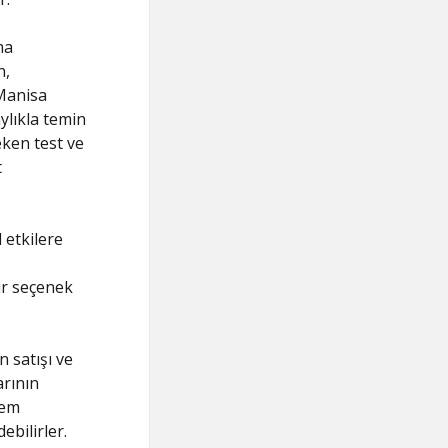
ma
n,
 Manisa
ylıkla temin
eken test ve
t
 etkilere
ir seçenek
 satışı ve
arının
hem
ebilirler.