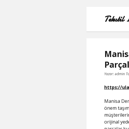
Tekstil 
Manis
Parçal
Yazar:
admin
Ta
https://ul
Manisa Demi
önem taşıma
müşterileri
orijinal ye
parçalar kul