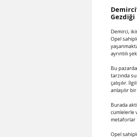
Demirci’
Gezdiği
Demirci, iki
Opel sahipl
yaşanmaktad
ayrıntılı şe
Bu pazarda
tarzında su
çalışılır. İ
anlaşılır bi
Burada akti
cümlelerle v
metaforlar 
Opel sahipl