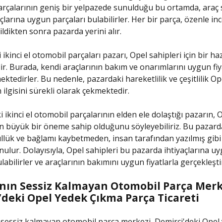
rçalarının geniş bir yelpazede sunulduğu bu ortamda, araç 
çlarına uygun parçaları bulabilirler. Her bir parça, özenle in
ldikten sonra pazarda yerini alır.
ikinci el otomobil parçaları pazarı, Opel sahipleri için bir ha
dir. Burada, kendi araçlarının bakım ve onarımlarını uygun fiy
ktedirler. Bu nedenle, pazardaki hareketlilik ve çeşitlilik Op
 ilgisini sürekli olarak çekmektedir.
 ikinci el otomobil parçalarının elden ele dolaştığı pazarın, 
çin büyük bir öneme sahip olduğunu söyleyebiliriz. Bu pazard
llük ve bağlamı kaybetmeden, insan tarafından yazılmış gi
nulur. Dolayısıyla, Opel sahipleri bu pazarda ihtiyaçlarına u
labilirler ve araçlarının bakımını uygun fiyatlarla gerçekleştir
nın Sessiz Kalmayan Otomobil Parça Merk
’deki Opel Yedek Çıkma Parça Ticareti
sessiz kalmayan otomobil parça merkezi, Demirci'deki Opel