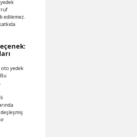
ı yedek
rruf
ı edilemez.
katkıda
Seçenek:
ları
n oto yedek
 Bu
.
li
arında
özdeşleşmiş
ir