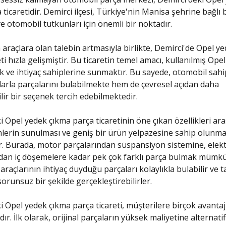
ticaretidir. Demirci ilçesi, Türkiye'nin Manisa şehrine bağlı 
ve otomobil tutkunları için önemli bir noktadır.
araçlara olan talebin artmasıyla birlikte, Demirci'de Opel y
ti hızla gelişmiştir. Bu ticaretin temel amacı, kullanılmış Opel
 ve ihtiyaç sahiplerine sunmaktır. Bu sayede, otomobil sahi
larla parçalarını bulabilmekte hem de çevresel açıdan daha
lir bir seçenek tercih edebilmektedir.
i Opel yedek çıkma parça ticaretinin öne çıkan özellikleri ar
ünlerin sunulması ve geniş bir ürün yelpazesine sahip olunma
. Burada, motor parçalarından süspansiyon sistemine, elekt
dan iç döşemelere kadar pek çok farklı parça bulmak mümk
araçlarının ihtiyaç duyduğu parçaları kolaylıkla bulabilir ve 
sorunsuz bir şekilde gerçekleştirebilirler.
i Opel yedek çıkma parça ticareti, müşterilere birçok avantaj
r. İlk olarak, orijinal parçaların yüksek maliyetine alternati