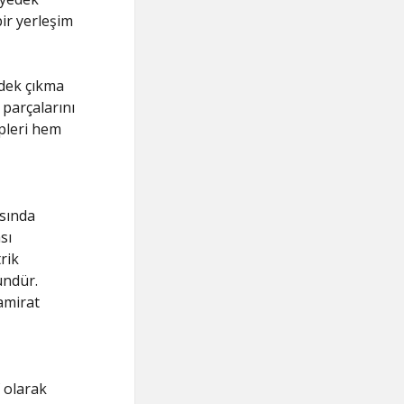
bir yerleşim
edek çıkma
 parçalarını
pleri hem
asında
sı
rik
ündür.
tamirat
f olarak