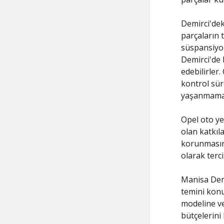
Demirci'dek
parçaların 
süspansiyon
Demirci'de 
edebilirler
kontrol sür
yaşanmamak
Opel oto ye
olan katkıl
korunmasına
olarak terci
Manisa Demi
temini konu
modeline ve
bütçelerini 