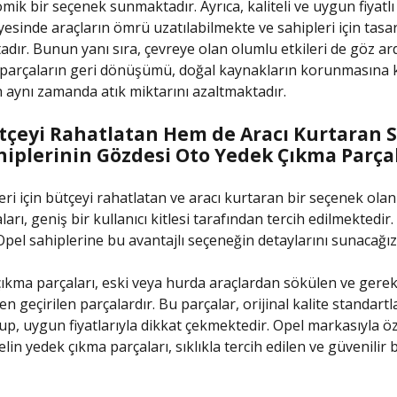
ik bir seçenek sunmaktadır. Ayrıca, kaliteli ve uygun fiyatl
yesinde araçların ömrü uzatılabilmekte ve sahipleri için tasa
dır. Bunun yanı sıra, çevreye olan olumlu etkileri de göz ard
 parçaların geri dönüşümü, doğal kaynakların korunmasına 
aynı zamanda atık miktarını azaltmaktadır.
çeyi Rahatlatan Hem de Aracı Kurtaran 
hiplerinin Gözdesi Oto Yedek Çıkma Parça
eri için bütçeyi rahatlatan ve aracı kurtaran bir seçenek ola
arı, geniş bir kullanıcı kitlesi tarafından tercih edilmektedir.
pel sahiplerine bu avantajlı seçeneğin detaylarını sunacağız
ıkma parçaları, eski veya hurda araçlardan sökülen ve gerek
n geçirilen parçalardır. Bu parçalar, orijinal kalite standartl
lup, uygun fiyatlarıyla dikkat çekmektedir. Opel markasıyla 
in yedek çıkma parçaları, sıklıkla tercih edilen ve güvenilir b