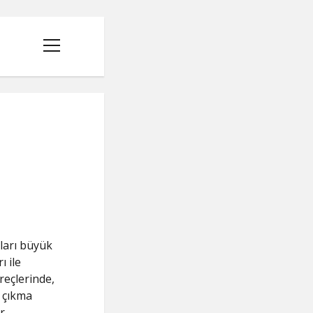
menüyü
aç
ları büyük
ı ile
reçlerinde,
k çıkma
r.