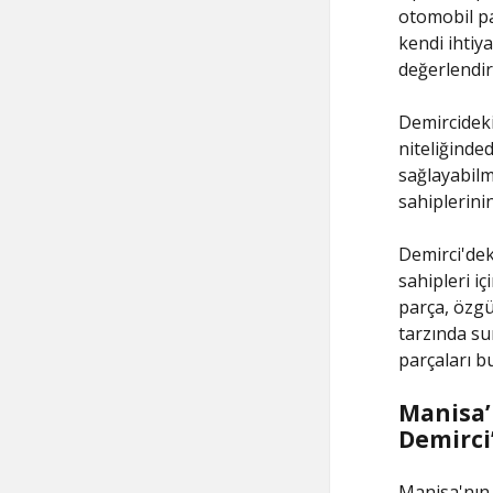
otomobil pa
kendi ihtiya
değerlendiri
Demircideki 
niteliğinde
sağlayabilme
sahiplerinin
Demirci'deki
sahipleri i
parça, özgü
tarzında su
parçaları bu
Manisa’
Demirci
Manisa'nın 