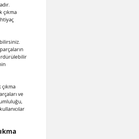
adır.
ek çıkma
htiyaç
lirsiniz.
 parçaların
rdürülebilir
nin
k çıkma
arçaları ve
yumluluğu,
kullanıcılar
Çıkma