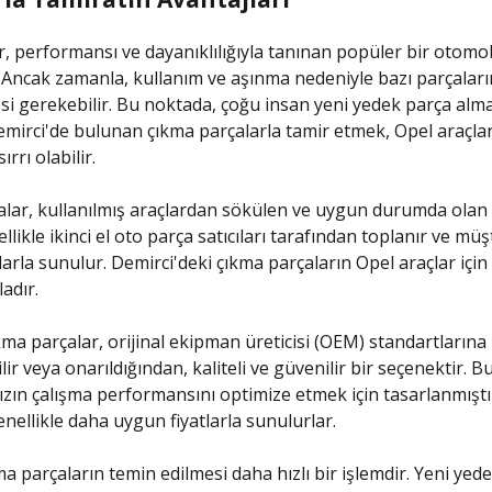
r, performansı ve dayanıklılığıyla tanınan popüler bir otomob
 Ancak zamanla, kullanım ve aşınma nedeniyle bazı parçaları
esi gerekebilir. Bu noktada, çoğu insan yeni yedek parça alma
mirci'de bulunan çıkma parçalarla tamir etmek, Opel araçl
rrı olabilir.
lar, kullanılmış araçlardan sökülen ve uygun durumda olan 
likle ikinci el oto parça satıcıları tarafından toplanır ve müş
larla sunulur. Demirci'deki çıkma parçaların Opel araçlar için 
adır.
çıkma parçalar, orijinal ekipman üreticisi (OEM) standartların
lir veya onarıldığından, kaliteli ve güvenilir bir seçenektir. B
ızın çalışma performansını optimize etmek için tasarlanmıştı
ellikle daha uygun fiyatlarla sunulurlar.
kma parçaların temin edilmesi daha hızlı bir işlemdir. Yeni yed