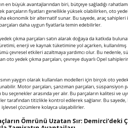
ın en büyük avantajlarından biri, bütçeye sağladığı rahatlam
ek parçaların fiyatları genellikle yüksek olabilirken, oto yed
aha ekonomik bir alternatif sunar. Bu sayede, araç sahipleri i
parçaları daha uygun fiyatlarla temin edebilirler.
 yedek çıkma parçaları satın alarak doğaya da katkıda bulunabi
üretimi, enerji ve kaynak tüketimine yol açarken, kullanılmış
mü çevresel etkileri azaltmaya yardımcı olur. Bu nedenle, sü
olan oto yedek çıkma parçaları, çevreye duyarlı Opel sahipleri
ının yaygın olarak kullanılan modelleri için birçok oto yede
unabilir. Motor parçaları, şanzıman parçaları, süspansiyon p
ı bu seçenekler arasında yer alır. Bu parçaların kalitesi ve u
r tarafından titizlikle kontrol edilerek sağlanır. Bu sayede, 
 işlevsel çözümlere kolayca ulaşabilirler.
açların Ömrünü Uzatan Sır: Demirci’deki 
rla Tamiratın Avantajları