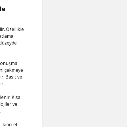
le
ir. Özellikle
patlama
 düzeyde
 konuşma
ini çekmeye
ir. Basit ve
ır.
enir. Kısa
ojiler ve
.
İkinci el