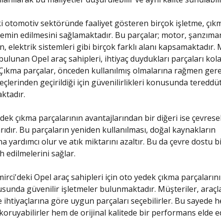
i otomotiv sektöründe faaliyet gösteren birçok işletme, çık
temin edilmesini sağlamaktadır. Bu parçalar; motor, şanzıma
, elektrik sistemleri gibi birçok farklı alanı kapsamaktadır.
bulunan Opel araç sahipleri, ihtiyaç duydukları parçaları kola
. Çıkma parçalar, önceden kullanılmış olmalarına rağmen ger
eçlerinden geçirildiği için güvenilirlikleri konusunda tereddü
tadır.
dek çıkma parçalarının avantajlarından bir diğeri ise çevresel
arıdır. Bu parçaların yeniden kullanılması, doğal kaynakların
 yardımcı olur ve atık miktarını azaltır. Bu da çevre dostu b
h edilmelerini sağlar.
rci'deki Opel araç sahipleri için oto yedek çıkma parçalarının
sunda güvenilir işletmeler bulunmaktadır. Müşteriler, araçl
 ihtiyaçlarına göre uygun parçaları seçebilirler. Bu sayede 
koruyabilirler hem de orijinal kalitede bir performans elde ed