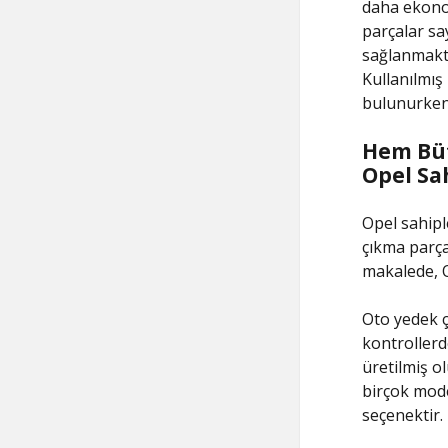
daha ekonom
parçalar sa
sağlanmakta
Kullanılmış
bulunurken 
Hem Büt
Opel Sa
Opel sahipl
çıkma parçal
makalede, O
Oto yedek ç
kontrollerde
üretilmiş o
birçok model
seçenektir.