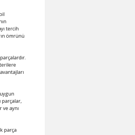
il
nın
yı tercih
arın ömrünü
parçalardır.
terilere
avantajları
a uygun
u parçalar,
r ve aynı
ek parça