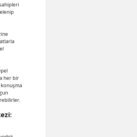
sahipleri
celenip
zine
atlarla
el
Opel
a her bir
bi konuşma
ygun
ebilirler.
ezi:
 yedek