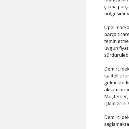
çıkma parça 
bölgesidir 
Opel marka 
parça ticare
temin etmek
uygun fiyat
sürdürülebi
Demirci'dek
kaliteli ür
gelmektedir
aksamların
Müşteriler, 
işlemlerini 
Demirci'dek
sağlamaktadı