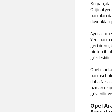
Bu parçalar
Orijinal yed
parçaları d
duydukları 
Ayrıca, oto
Yeni parça 
geri dönüşü
bir tercih 
gözdesidir.
Opel markas
parçası bul
daha fazlas
uzman ekiple
güvenilir ve
Opel Ar
Parçala