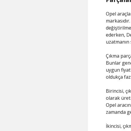
Opel araçla
markasıdır.
değiştirilm
ederken, De
uzatmanın sı
Çıkma parça
Bunlar genel
uygun fiyat
oldukça fazl
Birincisi, 
olarak üreti
Opel aracın
zamanda gen
İkincisi, çı