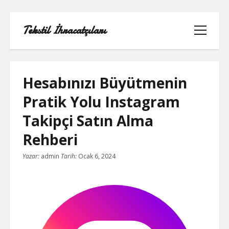
Tekstil İhracatçıları
menüyü
aç
Hesabınızı Büyütmenin
Pratik Yolu Instagram
1000 LINKEDIN TAKIPÇI HILESI
Takipçi Satın Alma
INSTAGRAM GIZLI HESAP GÖRME
Rehberi
IPHONE
Yazar:
admin
Tarih:
Ocak 6, 2024
LINKEDIN BEĞENI KASMA PARASIZ
LISTE
SAYFA LISTESI