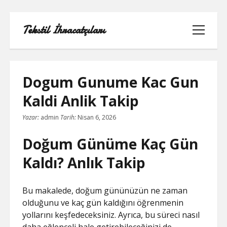
Tekstil İhracatçıları
menüyü
aç
Dogum Gunume Kac Gun
Kaldi Anlik Takip
1000 LINKEDIN TAKIPÇI HILESI
Yazar:
admin
Tarih:
Nisan 6, 2026
INSTAGRAM GIZLI HESAP GÖRME
Doğum Günüme Kaç Gün
IPHONE
Kaldı? Anlık Takip
LINKEDIN BEĞENI KASMA PARASIZ
Bu makalede, doğum gününüzün ne zaman
LISTE
olduğunu ve kaç gün kaldığını öğrenmenin
yollarını keşfedeceksiniz. Ayrıca, bu süreci nasıl
SAYFA LISTESI