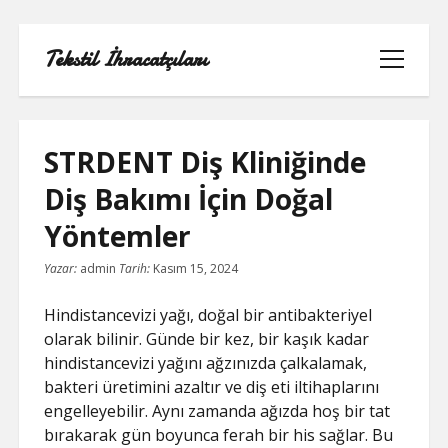
Tekstil İhracatçıları
menüyü
aç
STRDENT Diş Kliniğinde
Diş Bakımı İçin Doğal
1000 LINKEDIN TAKIPÇI HILESI
Yöntemler
INSTAGRAM GIZLI HESAP GÖRME
Yazar:
admin
Tarih:
Kasım 15, 2024
IPHONE
Hindistancevizi yağı, doğal bir antibakteriyel
LINKEDIN BEĞENI KASMA PARASIZ
olarak bilinir. Günde bir kez, bir kaşık kadar
hindistancevizi yağını ağzınızda çalkalamak,
LISTE
bakteri üretimini azaltır ve diş eti iltihaplarını
engelleyebilir. Aynı zamanda ağızda hoş bir tat
SAYFA LISTESI
bırakarak gün boyunca ferah bir his sağlar. Bu