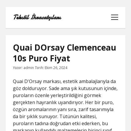
Tekstil İhracatçıları
menüyü
aç
Quai DOrsay Clemenceau
10s Puro Fiyat
1000 LINKEDIN TAKIPÇI HILESI
Yazar:
admin
Tarih:
Ekim 26, 2024
INSTAGRAM GIZLI HESAP GÖRME
Quai D'Orsay markası, estetik ambalajlarıyla da
IPHONE
göz dolduruyor. Sade ama şık kutusunun içinde,
puroların özenle yerleştirildiğini görmek
LINKEDIN BEĞENI KASMA PARASIZ
gerçekten hayranlık uyandırıyor. Her bir puro,
özgün aromalarının yanı sıra, zarif tasarımıyla
LISTE
da bir şıklık sunuyor. Tütünün kalitesi,
puroların tadına doğrudan etki ederken, bu
SAYFA LISTESI
markanın kullandığı malzemelerin birinci sınıf