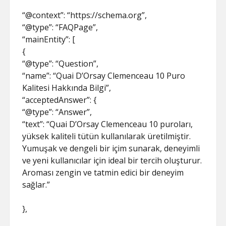
“@context”: “https://schema.org”,
“@type”: “FAQPage”,
“mainEntity”: [
{
“@type”: “Question”,
“name”: “Quai D’Orsay Clemenceau 10 Puro
Kalitesi Hakkında Bilgi”,
“acceptedAnswer”: {
“@type”: “Answer”,
“text”: “Quai D’Orsay Clemenceau 10 puroları,
yüksek kaliteli tütün kullanılarak üretilmiştir.
Yumuşak ve dengeli bir içim sunarak, deneyimli
ve yeni kullanıcılar için ideal bir tercih oluşturur.
Aroması zengin ve tatmin edici bir deneyim
sağlar.”
},