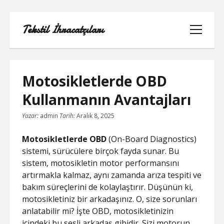
Tekstil İhracatçıları
menüyü
aç
Motosikletlerde OBD
Kullanmanın Avantajları
1000 LINKEDIN TAKIPÇI HILESI
Yazar:
admin
Tarih:
Aralık 8, 2025
INSTAGRAM GIZLI HESAP GÖRME
Motosikletlerde OBD
(On-Board Diagnostics)
IPHONE
sistemi, sürücülere birçok fayda sunar. Bu
sistem, motosikletin motor performansını
LINKEDIN BEĞENI KASMA PARASIZ
artırmakla kalmaz, aynı zamanda arıza tespiti ve
bakım süreçlerini de kolaylaştırır. Düşünün ki,
LISTE
motosikletiniz bir arkadaşınız. O, size sorunları
anlatabilir mi? İşte OBD, motosikletinizin
SAYFA LISTESI
içindeki bu sesli arkadaş gibidir. Sizi motorun