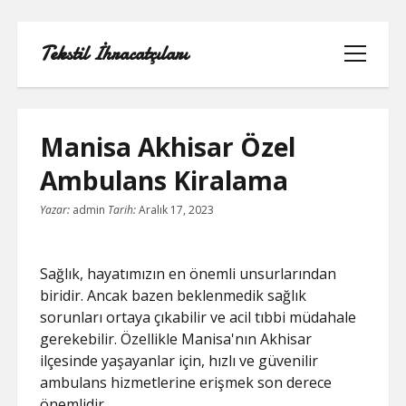
Tekstil İhracatçıları
menüyü
aç
Manisa Akhisar Özel
Ambulans Kiralama
1000 LINKEDIN TAKIPÇI HILESI
Yazar:
admin
Tarih:
Aralık 17, 2023
INSTAGRAM GIZLI HESAP GÖRME
IPHONE
Sağlık, hayatımızın en önemli unsurlarından
biridir. Ancak bazen beklenmedik sağlık
LINKEDIN BEĞENI KASMA PARASIZ
sorunları ortaya çıkabilir ve acil tıbbi müdahale
gerekebilir. Özellikle Manisa'nın Akhisar
LISTE
ilçesinde yaşayanlar için, hızlı ve güvenilir
ambulans hizmetlerine erişmek son derece
SAYFA LISTESI
önemlidir.