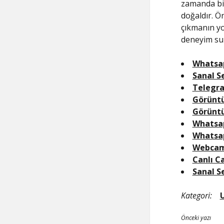
zamanda bir
doğaldır. Ö
çıkmanın yol
deneyim sun
Whatsap
Sanal S
Telegra
Görüntü
Görünt
Whatsap
Whatsa
Webcam
Canlı 
Sanal S
Kategori:
Önceki yazı