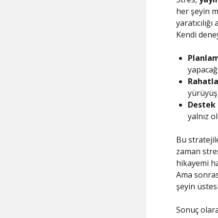
her şeyin m
yaratıcılığı
Kendi deney
Planlam
yapacağın
Rahatla
yürüyüşl
Destek
yalnız ol
Bu strateji
zaman stres
hikayemi ha
Ama sonras
şeyin üstes
Sonuç olara