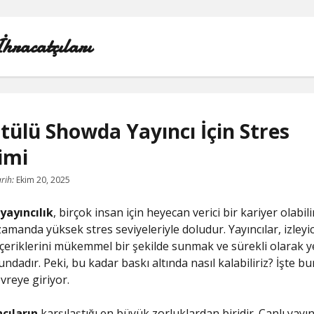
İhracatçıları
ülü Showda Yayıncı İçin Stres
imi
1000 LINKEDIN TAKIPÇI HILESI
rih:
Ekim 20, 2025
INSTAGRAM GIZLI HESAP GÖRME IPHONE
yayıncılık
, birçok insan için heyecan verici bir kariyer olabil
LINKEDIN BEĞENI KASMA PARASIZ
amanda yüksek stres seviyeleriyle doludur. Yayıncılar, izleyic
içeriklerini mükemmel bir şekilde sunmak ve sürekli olarak ye
LISTE
ndadır. Peki, bu kadar baskı altında nasıl kalabiliriz? İşte b
vreye giriyor.
SAYFA LISTESI
cıların
karşılaştığı en büyük zorluklardan biridir. Canlı yayı