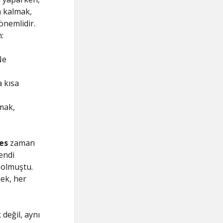
a kalmak,
 önemlidir.
:
Ne
 kısa
mak,
es
zaman
endi
 olmuştu.
ek, her
 değil, aynı