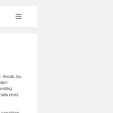
menüyü
aç
ir. Ancak, bu
ileri
nilikçi
urada stres
n yaparken,