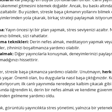
ükemmel gitmesini istemek doğaldır. Ancak, bu baskı altınd
 azaltabilir. Bu yüzden, stresle başa çıkmanın yollarını bilmek
imlerimden yola çıkarak, birkaç strateji paylaşmak istiyorum
a:
Yayın öncesi iyi bir plan yapmak, stres seviyenizi azaltır. 
ızı bilmek, sizi rahatlatır.
ma teknikleri:
Derin nefes almak, meditasyon yapmak veya
er, zihninizi boşaltmanıza yardımcı olabilir.
 almak:
Diğer yayıncılarla konuşmak, deneyimlerinizi paylaş
madığınızı hissettirir.
ler, stresle başa çıkmanıza yardımcı olabilir. Unutmayın,
herk
 yaşar. Önemli olan, bu duygularla nasıl başa çıktığınızdır. K
tırlıyorum; ilk canlı yayınımda neredeyse kalbim çıkacak gibi
ında öğrendim ki, derin bir nefes almak ve kendime güvenm
inden gelmeme yardımcı oldu.
k, görüntülü yayıncılıkta stres yönetimi, yalnızca bir yetenek