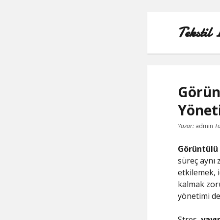
Tekstil 
Görünt
Yönet
Yazar:
admin
Ta
Görüntülü 
süreç aynı z
etkilemek, 
kalmak zoru
yönetimi de
Stres,
yayın