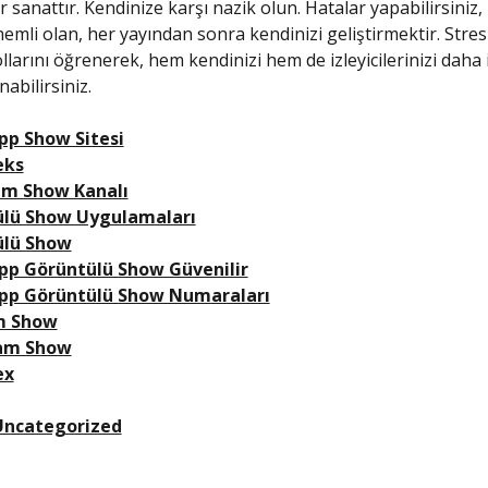
 sanattır. Kendinize karşı nazik olun. Hatalar yapabilirsiniz,
nemli olan, her yayından sonra kendinizi geliştirmektir. Stre
larını öğrenerek, hem kendinizi hem de izleyicilerinizi daha i
abilirsiniz.
p Show Sitesi
eks
m Show Kanalı
lü Show Uygulamaları
ülü Show
p Görüntülü Show Güvenilir
pp Görüntülü Show Numaraları
 Show
Cam Show
ex
Uncategorized