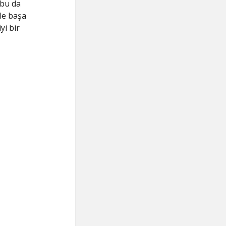
 bu da
sle başa
yi bir