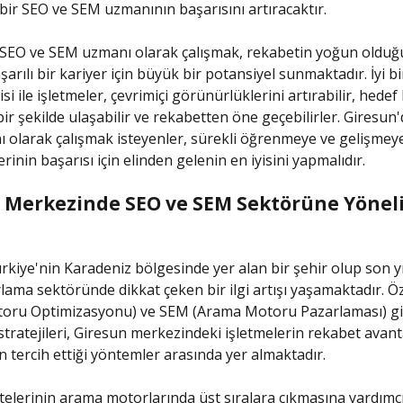
bir SEO ve SEM uzmanının başarısını artıracaktır.
SEO ve SEM uzmanı olarak çalışmak, rekabetin yoğun olduğu
arılı bir kariyer için büyük bir potansiyel sunmaktadır. İyi b
si ile işletmeler, çevrimiçi görünürlüklerini artırabilir, hedef 
bir şekilde ulaşabilir ve rekabetten öne geçebilirler. Giresun
olarak çalışmak isteyenler, sürekli öğrenmeye ve gelişmeye
rinin başarısı için elinden gelenin en iyisini yapmalıdır.
 Merkezinde SEO ve SEM Sektörüne Yönel
rkiye'nin Karadeniz bölgesinde yer alan bir şehir olup son yı
arlama sektöründe dikkat çeken bir ilgi artışı yaşamaktadır. Ö
oru Optimizasyonu) ve SEM (Arama Motoru Pazarlaması) gibi
tratejileri, Giresun merkezindeki işletmelerin rekabet avanta
in tercih ettiği yöntemler arasında yer almaktadır.
telerinin arama motorlarında üst sıralara çıkmasına yardımcı