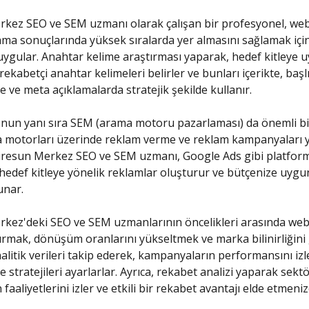
kez SEO ve SEM uzmanı olarak çalışan bir profesyonel, web 
ma sonuçlarında yüksek sıralarda yer almasını sağlamak için
i uygular. Anahtar kelime araştırması yaparak, hedef kitleye 
ekabetçi anahtar kelimeleri belirler ve bunları içerikte, başl
e ve meta açıklamalarda stratejik şekilde kullanır.
'nun yanı sıra SEM (arama motoru pazarlaması) da önemli bir
 motorları üzerinde reklam verme ve reklam kampanyaları
Giresun Merkez SEO ve SEM uzmanı, Google Ads gibi platform
hedef kitleye yönelik reklamlar oluşturur ve bütçenize uygun
unar.
kez'deki SEO ve SEM uzmanlarının öncelikleri arasında web 
rtırmak, dönüşüm oranlarını yükseltmek ve marka bilinirliğini
alitik verileri takip ederek, kampanyaların performansını izl
 stratejileri ayarlarlar. Ayrıca, rekabet analizi yaparak sekt
faaliyetlerini izler ve etkili bir rekabet avantajı elde etmeni