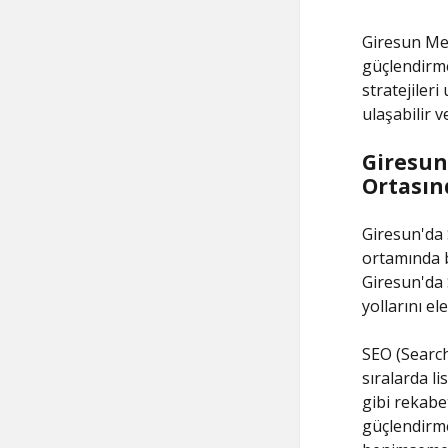
Giresun Mer
güçlendirme
stratejiler
ulaşabilir 
Giresun
Ortasınd
Giresun'da 
ortamında b
Giresun'da
yollarını ele
SEO (Search
sıralarda l
gibi rekabet
güçlendirme