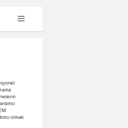
menüyü
aç
esyonel
 Arama
melerin
ardımcı
SEM
rdımcı olmak