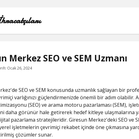
İhracatçıları
un Merkez SEO ve SEM Uzmanı
1000 LINKEDIN TAKIPÇI HILESI
rih:
Ocak 26, 2024
INSTAGRAM GIZLI HESAP GÖRME IPHONE
rkez'de SEO ve SEM konusunda uzmanlık sağlayan bir prof
LINKEDIN BEĞENI KASMA PARASIZ
rimiçi varlığınızı güçlendirmenizde önemli bir adım olabilir.
imizasyonu (SEO) ve arama motoru pazarlaması (SEM), işlet
LISTE
ini daha görünür hale getirerek hedef kitleye ulaşmalarına y
 dijital pazarlama stratejileridir. Giresun Merkez'deki SEO ve 
SAYFA LISTESI
yerel işletmelerin çevrimiçi rekabet içinde öne çıkmasına ya
tirilmiş çözümler sunar.