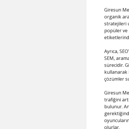
Giresun Mer
organik ara
stratejiler
popüler ve r
etiketlerind
Ayrıca, SEO
SEM, arama
sürecidir. 
kullanarak 
çözümler s
Giresun Mer
trafiğini a
bulunur. An
gerektiğinde
oyuncuların 
olurlar.