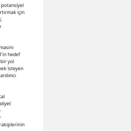
n potansiyel
rtırmak için
,
e
masını
'in hedef
bir yol
mek isteyen
yardımcı
tal
liyet
e
r
rakiplerinin