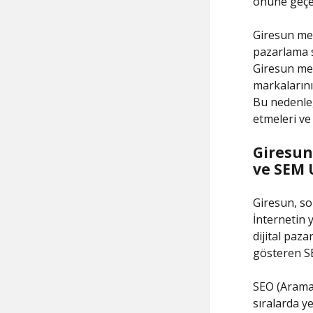
önüne geçer
Giresun mer
pazarlama s
Giresun mer
markalarını
Bu nedenle,
etmeleri ve
Giresun
ve SEM 
Giresun, so
İnternetin y
dijital paza
gösteren SE
SEO (Arama
sıralarda y