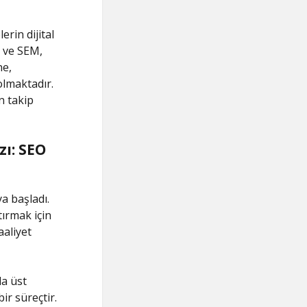
rin dijital
O ve SEM,
ne,
olmaktadır.
n takip
ı: SEO
a başladı.
tırmak için
aaliyet
a üst
ir süreçtir.