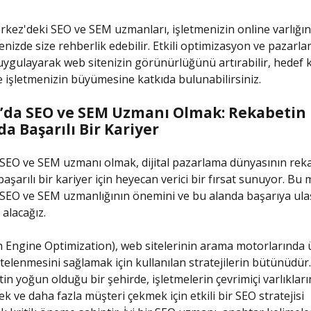
kez'deki SEO ve SEM uzmanları, işletmenizin online varlığın
nizde size rehberlik edebilir. Etkili optimizasyon ve pazarl
i uygulayarak web sitenizin görünürlüğünü artırabilir, hedef k
ve işletmenizin büyümesine katkıda bulunabilirsiniz.
’da SEO ve SEM Uzmanı Olmak: Rekabetin
a Başarılı Bir Kariyer
SEO ve SEM uzmanı olmak, dijital pazarlama dünyasının reka
aşarılı bir kariyer için heyecan verici bir fırsat sunuyor. Bu
 SEO ve SEM uzmanlığının önemini ve bu alanda başarıya ul
 alacağız.
 Engine Optimization), web sitelerinin arama motorlarında 
istelenmesini sağlamak için kullanılan stratejilerin bütünüdür
in yoğun olduğu bir şehirde, işletmelerin çevrimiçi varlıkları
k ve daha fazla müşteri çekmek için etkili bir SEO stratejisi