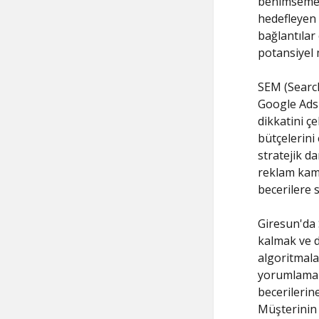
benimsemek 
hedefleyen 
bağlantılar
potansiyel 
SEM (Search
Google Ads 
dikkatini ç
bütçelerini 
stratejik d
reklam kamp
becerilere 
Giresun'da 
kalmak ve d
algoritmalar
yorumlamak 
becerilerin
Müşterinin 