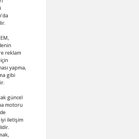
ri
i
n'da
ir.
SEM,
lenin
re reklam
için
rması yapma,
ma gibi
r.
rak güncel
ama motoru
lde
yi iletişim
dir.
mak,