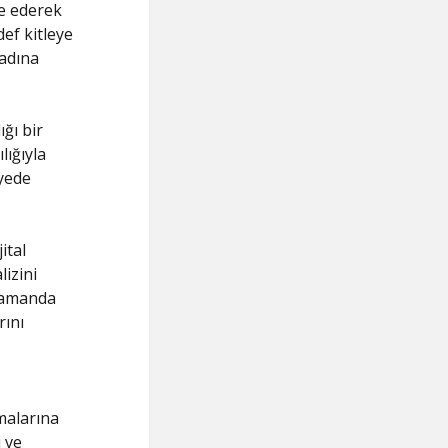
ze ederek
def kitleye
 adına
ğı bir
lığıyla
ayede
ital
izini
ı zamanda
rını
malarına
 ve