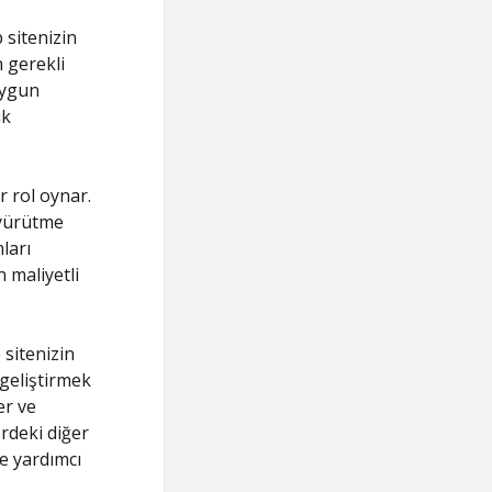
sitenizin
 gerekli
uygun
ık
 rol oynar.
 yürütme
ları
 maliyetli
sitenizin
 geliştirmek
er ve
ördeki diğer
ze yardımcı