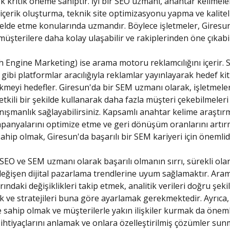
kritik öneme sahiptir. İyi bir SEO uzmanı, anahtar kelimele
içerik oluşturma, teknik site optimizasyonu yapma ve kalitel
 elde etme konularında uzmandır. Böylece işletmeler, Giresu
müşterilere daha kolay ulaşabilir ve rakiplerinden öne çıkabil
 Engine Marketing) ise arama motoru reklamcılığını içerir. 
gibi platformlar aracılığıyla reklamlar yayınlayarak hedef kit
ekmeyi hedefler. Giresun'da bir SEM uzmanı olarak, işletmele
etkili bir şekilde kullanarak daha fazla müşteri çekebilmeleri 
anışmanlık sağlayabilirsiniz. Kapsamlı anahtar kelime araştı
anyalarını optimize etme ve geri dönüşüm oranlarını artır
sahip olmak, Giresun'da başarılı bir SEM kariyeri için önemlidi
SEO ve SEM uzmanı olarak başarılı olmanın sırrı, sürekli ola
eğişen dijital pazarlama trendlerine uyum sağlamaktır. Ar
ındaki değişiklikleri takip etmek, analitik verileri doğru şeki
ve stratejileri buna göre ayarlamak gerekmektedir. Ayrıca, i
e sahip olmak ve müşterilerle yakın ilişkiler kurmak da önemli
ihtiyaçlarını anlamak ve onlara özelleştirilmiş çözümler sun