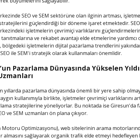
ek büyümelerini sağlayabilir.
kezinde SEO ve SEM sektörüne olan ilginin artması, işletmele
tratejilerini güçlendirdiği bir döneme işaret etmektedir. SE
kezindeki işletmelerin çevrimiçi varlıklarını güçlendirmeleri
 tanıtmalarına ve rekabet avantajı elde etmelerine yardımcı 
 bölgedeki işletmelerin dijital pazarlama trendlerini yakında
 SEO ile SEM'i stratejik olarak kullanmaları önemlidir.
’un Pazarlama Dünyasında Yükselen Yıldız
Uzmanları
n yıllarda pazarlama dünyasında önemli bir yere sahip olmay
aygın kullanımıyla birlikte, işletmeler çevrimiçi varlıklarını ar
rlama stratejilerine yöneliyorlar. Bu noktada ise Giresun'da f
O ve SEM uzmanları ön plana çıkıyor.
 Motoru Optimizasyonu), web sitelerinin arama motorlarınd
er almasını sağlayarak organik trafik elde etmeyi hedefleyen b