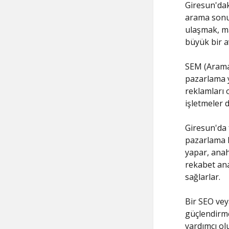
Giresun'dak
arama sonuç
ulaşmak, ma
büyük bir a
SEM (Arama 
pazarlama y
reklamları 
işletmeler d
Giresun'da 
pazarlama k
yapar, anaht
rekabet ana
sağlarlar.
Bir SEO vey
güçlendirme
yardımcı ol