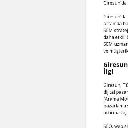
Giresun'da 
Giresun'da 
ortamda baş
SEM strateji
daha etkili 
SEM uzmanı 
ve müşterile
Giresun
İlgi
Giresun, Tü
dijital paz
(Arama Mot
pazarlama s
artırmak iç
SEO, web si