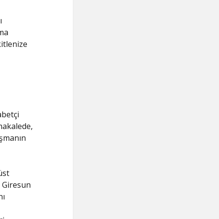
ı
ama
itlenize
betçi
 makalede,
aşmanın
üst
. Giresun
nı