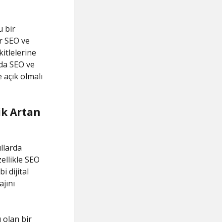
 bir
ir SEO ve
kitlelerine
'da SEO ve
 açık olmalı
ik Artan
llarda
zellikle SEO
 dijital
jını
 olan bir