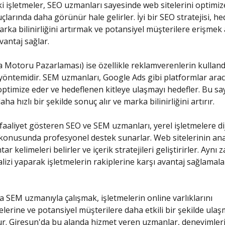
i işletmeler, SEO uzmanları sayesinde web sitelerini optimi
larında daha görünür hale gelirler. İyi bir SEO stratejisi, he
rka bilinirliğini artırmak ve potansiyel müşterilere erişmek
vantaj sağlar.
Motoru Pazarlaması) ise özellikle reklamverenlerin kullandı
öntemidir. SEM uzmanları, Google Ads gibi platformlar aracı
optimize eder ve hedeflenen kitleye ulaşmayı hedefler. Bu s
aha hızlı bir şekilde sonuç alır ve marka bilinirliğini artırır.
faaliyet gösteren SEO ve SEM uzmanları, yerel işletmelere dij
onusunda profesyonel destek sunarlar. Web sitelerinin anal
ar kelimeleri belirler ve içerik stratejileri geliştirirler. Ayn
lizi yaparak işletmelerin rakiplerine karşı avantaj sağlamala
a SEM uzmanıyla çalışmak, işletmelerin online varlıklarını
lerine ve potansiyel müşterilere daha etkili bir şekilde ulaş
ur. Giresun'da bu alanda hizmet veren uzmanlar, deneyimleri