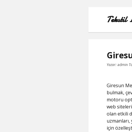
Tekstil 
Gires
Yazar:
admin
Ta
Giresun Me
bulmak, çev
motoru opt
web siteler
olan etkili
uzmanları, 
için özelleş