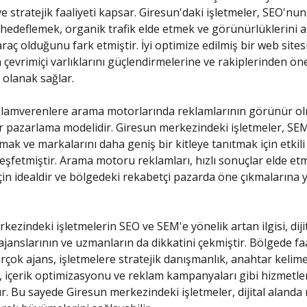
ve stratejik faaliyeti kapsar. Giresun'daki işletmeler, SEO'nu
 hedeflemek, organik trafik elde etmek ve görünürlüklerini a
raç olduğunu fark etmiştir. İyi optimize edilmiş bir web sitesi
n çevrimiçi varlıklarını güçlendirmelerine ve rakiplerinden ön
 olanak sağlar.
klamverenlere arama motorlarında reklamlarının görünür ol
r pazarlama modelidir. Giresun merkezindeki işletmeler, SEM
mak ve markalarını daha geniş bir kitleye tanıtmak için etkili 
şfetmiştir. Arama motoru reklamları, hızlı sonuçlar elde et
için idealdir ve bölgedeki rekabetçi pazarda öne çıkmalarına 
kezindeki işletmelerin SEO ve SEM'e yönelik artan ilgisi, diji
janslarının ve uzmanların da dikkatini çekmiştir. Bölgede faa
rçok ajans, işletmelere stratejik danışmanlık, anahtar kelim
, içerik optimizasyonu ve reklam kampanyaları gibi hizmetle
. Bu sayede Giresun merkezindeki işletmeler, dijital alanda 