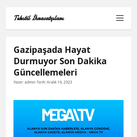
Tekstil İhracatçıları
menüyü
aç
Gazipaşada Hayat
Durmuyor Son Dakika
1000 LINKEDIN TAKIPÇI HILESI
Güncellemeleri
INSTAGRAM GIZLI HESAP GÖRME
Yazar:
admin
Tarih:
Aralık 16, 2023
IPHONE
LINKEDIN BEĞENI KASMA PARASIZ
LISTE
SAYFA LISTESI