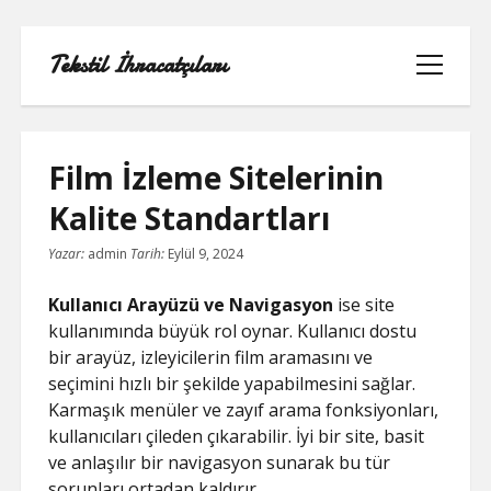
Tekstil İhracatçıları
menüyü
aç
Film İzleme Sitelerinin
Kalite Standartları
1000 LINKEDIN TAKIPÇI HILESI
Yazar:
admin
Tarih:
Eylül 9, 2024
INSTAGRAM GIZLI HESAP GÖRME
Kullanıcı Arayüzü ve Navigasyon
ise site
IPHONE
kullanımında büyük rol oynar. Kullanıcı dostu
bir arayüz, izleyicilerin film aramasını ve
LINKEDIN BEĞENI KASMA PARASIZ
seçimini hızlı bir şekilde yapabilmesini sağlar.
Karmaşık menüler ve zayıf arama fonksiyonları,
LISTE
kullanıcıları çileden çıkarabilir. İyi bir site, basit
ve anlaşılır bir navigasyon sunarak bu tür
SAYFA LISTESI
sorunları ortadan kaldırır.