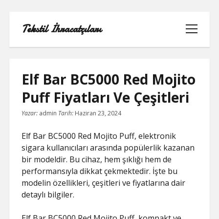
Tekstil İhracatçıları
menüyü
aç
Elf Bar BC5000 Red Mojito
Puff Fiyatları Ve Çeşitleri
1000 LINKEDIN TAKIPÇI HILESI
Yazar:
admin
Tarih:
Haziran 23, 2024
INSTAGRAM GIZLI HESAP GÖRME
Elf Bar BC5000 Red Mojito Puff, elektronik
IPHONE
sigara kullanıcıları arasında popülerlik kazanan
bir modeldir. Bu cihaz, hem şıklığı hem de
LINKEDIN BEĞENI KASMA PARASIZ
performansıyla dikkat çekmektedir. İşte bu
modelin özellikleri, çeşitleri ve fiyatlarına dair
LISTE
detaylı bilgiler.
SAYFA LISTESI
Elf Bar BC5000 Red Mojito Puff, kompakt ve