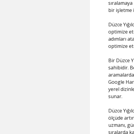
sıralamaya 
bir işletme
Düzce Yığıl
optimize et
adımları ata
optimize et
Bir Düzce Y
sahibidir. 
aramalarda 
Google Hari
yerel dizinl
sunar.
Düzce Yığıl
ölçüde artı
uzmanı, gün
sıralarda k