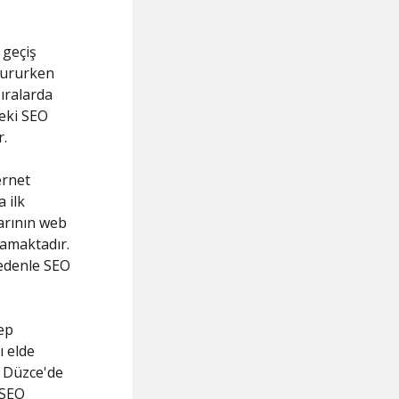
 geçiş
ştururken
ıralarda
deki SEO
r.
ernet
 ilk
larının web
lamaktadır.
edenle SEO
ep
ı elde
, Düzce'de
 SEO