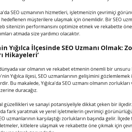
ca'da SEO uzmanının hizmetleri, işletmenizin çevrimiçi görü
 hedeflenen müşterilere ulaşmak için önemlidir. Bir SEO uzm
eb sitenizin performansını optimize etmek ve rekabette öne
mları atmada size yardımcı olacaktır.
nin Yığılca İlçesinde SEO Uzmanı Olmak: Zo
ı Hikayeleri’
l dünyada var olmanın ve rekabet etmenin önemli bir unsuru 
'nin Yığılca ilçesi, SEO uzmanlarının gelişimini gözlemlemek iç
yerdir. Bu makalede, Yığılca'da SEO uzmanı olmanın zorlukları 
üzerine duracağız.
al güzellikleri ve sanayi potansiyeliyle dikkat çeken bir ilçedir
arda fark yaratmak ve yerel işletmelerin çevrimiçi görünürlü
O uzmanlarının karşılaştığı zorlukların başında gelir. İlçede 
letmeler, kitlelere ulaşmak ve rekabette öne çıkmak için çevr