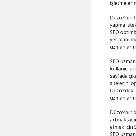
işletmeleri
Düzce'nin hı
yapma istek
SEO optimi
yer alabilm
uzmanlarına
SEO uzmanla
kullanıcıla
sayfada çık
sitelerini 
Düzce'deki
uzmanlarına
Düzce'nin d
artmaktadır.
etmek için S
SEO uzmanla