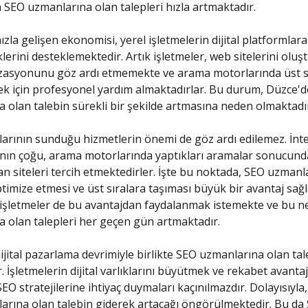
n SEO uzmanlarına olan talepleri hızla artmaktadır.
zla gelişen ekonomisi, yerel işletmelerin dijital platformlara
lerini desteklemektedir. Artık işletmeler, web sitelerini olu
zasyonunu göz ardı etmemekte ve arama motorlarında üst s
ek için profesyonel yardım almaktadırlar. Bu durum, Düzce'
 olan talebin sürekli bir şekilde artmasına neden olmaktadı
rının sunduğu hizmetlerin önemi de göz ardı edilemez. İnt
rının çoğu, arama motorlarında yaptıkları aramalar sonucunda
an siteleri tercih etmektedirler. İşte bu noktada, SEO uzman
optimize etmesi ve üst sıralara taşıması büyük bir avantaj sağ
 işletmeler de bu avantajdan faydalanmak istemekte ve bu n
 olan talepleri her geçen gün artmaktadır.
ijital pazarlama devrimiyle birlikte SEO uzmanlarına olan tal
 İşletmelerin dijital varlıklarını büyütmek ve rekabet avantaj
EO stratejilerine ihtiyaç duymaları kaçınılmazdır. Dolayısıyla
rına olan talebin giderek artacağı öngörülmektedir. Bu da