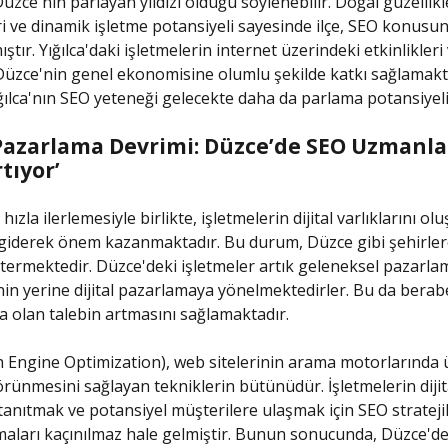
Düzce'nin parlayan yıldızı olduğu söylenebilir. Doğal güzellikle
ri ve dinamik işletme potansiyeli sayesinde ilçe, SEO konus
ştır. Yığılca'daki işletmelerin internet üzerindeki etkinlikleri
 Düzce'nin genel ekonomisine olumlu şekilde katkı sağlamakt
ğılca'nın SEO yeteneği gelecekte daha da parlama potansiyeli
l Pazarlama Devrimi: Düzce’de SEO Uzmanla
tıyor’
n hızla ilerlemesiyle birlikte, işletmelerin dijital varlıklarını o
giderek önem kazanmaktadır. Bu durum, Düzce gibi şehirler
stermektedir. Düzce'deki işletmeler artık geleneksel pazarla
in yerine dijital pazarlamaya yönelmektedirler. Bu da bera
 olan talebin artmasını sağlamaktadır.
 Engine Optimization), web sitelerinin arama motorlarında 
örünmesini sağlayan tekniklerin bütünüdür. İşletmelerin dijit
ı tanıtmak ve potansiyel müşterilere ulaşmak için SEO strateji
maları kaçınılmaz hale gelmiştir. Bunun sonucunda, Düzce'de