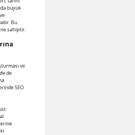
ri, tarihi
unda büyük
 ve
adır. Bu
ne sahiptir.
rına
luşturması ve
de de
ma
berinde SEO
üst
al
lerine
ki