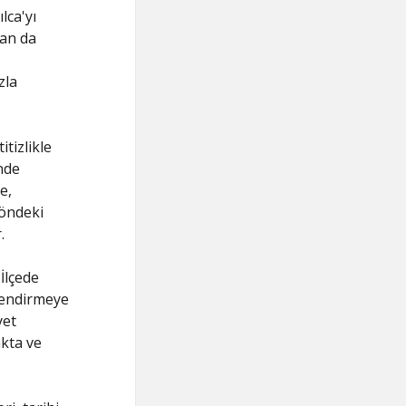
lca'yı
dan da
zla
tizlikle
nde
e,
yöndeki
.
İlçede
çlendirmeye
yet
akta ve