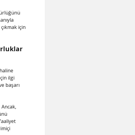
nürlüğünü
anıyla
 çıkmak için
rluklar
haline
in ilgi
ve başarı
. Ancak,
ğünü
faaliyet
imiçi