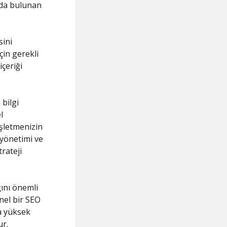
'da bulunan
sini
çin gerekli
içeriği
bilgi
l
İşletmenizin
 yönetimi ve
trateji
ğını önemli
onel bir SEO
a yüksek
ur.