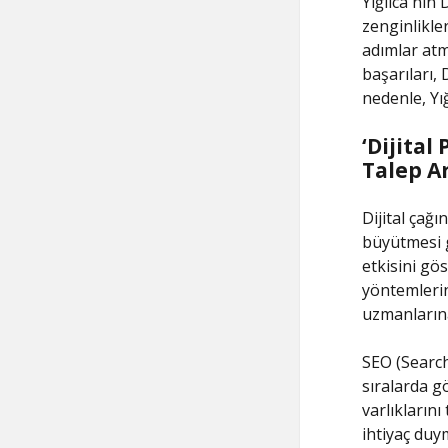
Yığılca'nın 
zenginlikle
adımlar atmı
başarıları,
nedenle, Yı
‘Dijita
Talep Ar
Dijital çağı
büyütmesi 
etkisini gö
yöntemlerin
uzmanlarına
SEO (Search
sıralarda g
varlıkların
ihtiyaç duy