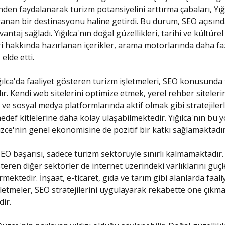
nden faydalanarak turizm potansiyelini arttırma çabaları, Yığı
anan bir destinasyonu haline getirdi. Bu durum, SEO açısın
antaj sağladı. Yığılca'nın doğal güzellikleri, tarihi ve kültürel
ri hakkında hazırlanan içerikler, arama motorlarında daha fa
elde etti.
ğılca'da faaliyet gösteren turizm işletmeleri, SEO konusunda ti
ır. Kendi web sitelerini optimize etmek, yerel rehber siteleri
 ve sosyal medya platformlarında aktif olmak gibi stratejilerl
hedef kitlelerine daha kolay ulaşabilmektedir. Yığılca'nın bu 
üzce'nin genel ekonomisine de pozitif bir katkı sağlamaktadır
 SEO başarısı, sadece turizm sektörüyle sınırlı kalmamaktadır. 
steren diğer sektörler de internet üzerindeki varlıklarını gü
ektedir. İnşaat, e-ticaret, gıda ve tarım gibi alanlarda faali
letmeler, SEO stratejilerini uygulayarak rekabette öne çıkm
ir.