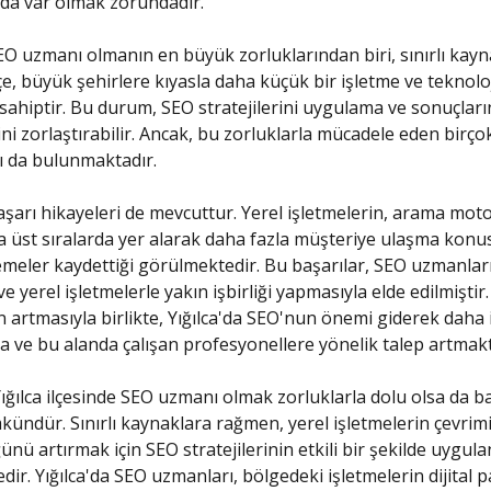
da var olmak zorundadır.
SEO uzmanı olmanın en büyük zorluklarından biri, sınırlı kay
lçe, büyük şehirlere kıyasla daha küçük bir işletme ve teknolo
 sahiptir. Bu durum, SEO stratejilerini uygulama ve sonuçları
ni zorlaştırabilir. Ancak, bu zorluklarla mücadele eden birçok
 da bulunmaktadır.
başarı hikayeleri de mevcuttur. Yerel işletmelerin, arama mo
a üst sıralarda yer alarak daha fazla müşteriye ulaşma kon
emeler kaydettiği görülmektedir. Bu başarılar, SEO uzmanları
ve yerel işletmelerle yakın işbirliği yapmasıyla elde edilmiştir
n artmasıyla birlikte, Yığılca'da SEO'nun önemi giderek daha i
a ve bu alanda çalışan profesyonellere yönelik talep artmakt
ığılca ilçesinde SEO uzmanı olmak zorluklarla dolu olsa da ba
ndür. Sınırlı kaynaklara rağmen, yerel işletmelerin çevrimi
nü artırmak için SEO stratejilerinin etkili bir şekilde uygul
ir. Yığılca'da SEO uzmanları, bölgedeki işletmelerin dijital 