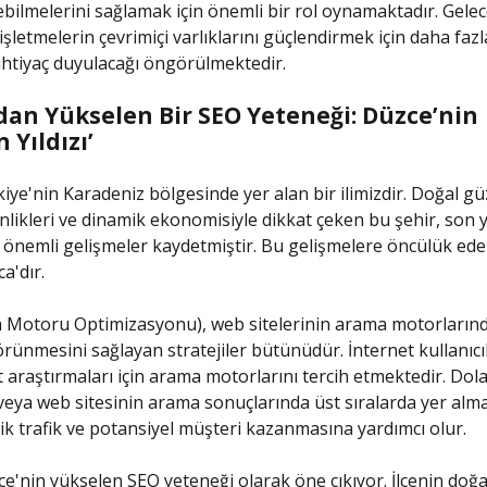
bilmelerini sağlamak için önemli bir rol oynamaktadır. Gelec
 işletmelerin çevrimiçi varlıklarını güçlendirmek için daha faz
htiyaç duyulacağı öngörülmektedir.
’dan Yükselen Bir SEO Yeteneği: Düzce’nin
 Yıldızı’
iye'nin Karadeniz bölgesinde yer alan bir ilimizdir. Doğal güze
inlikleri ve dinamik ekonomisiyle dikkat çeken bu şehir, son 
nemli gelişmeler kaydetmiştir. Bu gelişmelere öncülük eden
ca'dır.
 Motoru Optimizasyonu), web sitelerinin arama motorlarınd
örünmesini sağlayan stratejiler bütünüdür. İnternet kullanıcı
 araştırmaları için arama motorlarını tercih etmektedir. Dolay
veya web sitesinin arama sonuçlarında üst sıralarda yer alma
ik trafik ve potansiyel müşteri kazanmasına yardımcı olur.
zce'nin yükselen SEO yeteneği olarak öne çıkıyor. İlçenin doğa