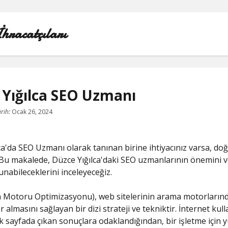
İhracatçıları
 Yığılca SEO Uzmanı
1000 LINKEDIN TAKIPÇI HILESI
rih:
Ocak 26, 2024
INSTAGRAM GIZLI HESAP GÖRME IPHONE
ca'da SEO Uzmanı olarak tanınan birine ihtiyacınız varsa, do
LINKEDIN BEĞENI KASMA PARASIZ
 Bu makalede, Düzce Yığılca'daki SEO uzmanlarının önemini v
unabileceklerini inceleyeceğiz.
LISTE
 Motoru Optimizasyonu), web sitelerinin arama motorlarınd
SAYFA LISTESI
r almasını sağlayan bir dizi strateji ve tekniktir. İnternet kulla
ilk sayfada çıkan sonuçlara odaklandığından, bir işletme için 