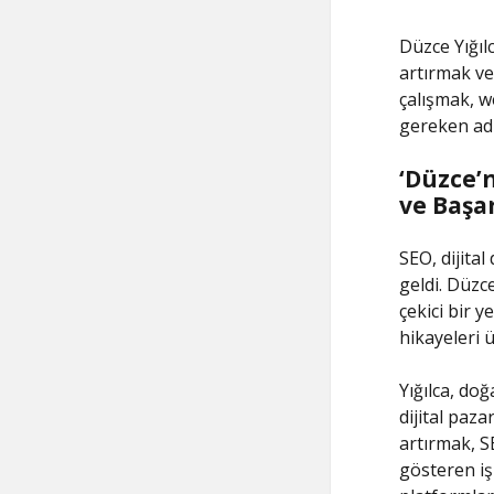
Düzce Yığıl
artırmak ve
çalışmak, w
gereken adı
‘Düzce’
ve Başar
SEO, dijita
geldi. Düzce
çekici bir 
hikayeleri 
Yığılca, doğ
dijital paz
artırmak, SE
gösteren iş