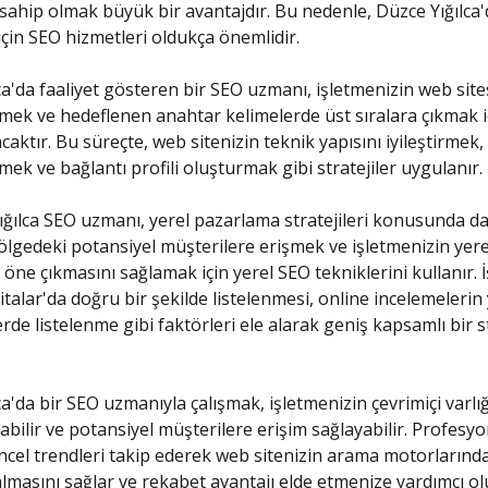
sahip olmak büyük bir avantajdır. Bu nedenle, Düzce Yığılca
 için SEO hizmetleri oldukça önemlidir.
ca'da faaliyet gösteren bir SEO uzmanı, işletmenizin web site
mek ve hedeflenen anahtar kelimelerde üst sıralara çıkmak i
caktır. Bu süreçte, web sitenizin teknik yapısını iyileştirmek, 
mek ve bağlantı profili oluşturmak gibi stratejiler uygulanır.
ığılca SEO uzmanı, yerel pazarlama stratejileri konusunda da 
Bölgedeki potansiyel müşterilere erişmek ve işletmenizin yere
öne çıkmasını sağlamak için yerel SEO tekniklerini kullanır. 
talar'da doğru bir şekilde listelenmesi, online incelemelerin
erde listelenme gibi faktörleri ele alarak geniş kapsamlı bir s
ca'da bir SEO uzmanıyla çalışmak, işletmenizin çevrimiçi varlı
rabilir ve potansiyel müşterilere erişim sağlayabilir. Profesy
cel trendleri takip ederek web sitenizin arama motorlarınd
almasını sağlar ve rekabet avantajı elde etmenize yardımcı ol