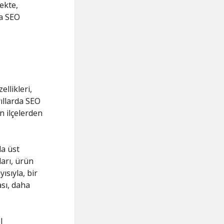
ekte,
la SEO
llikleri,
yıllarda SEO
 ilçelerden
a üst
ları, ürün
ısıyla, bir
sı, daha
l