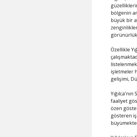
güzellikleri
bölgenin ar
büyük bir av
zenginlikle
görünürlük 
Özellikle Yı
çalışmaktad
listelenmek
işletmeler 
gelişimi, D
Yığılca'nın
faaliyet gö
özen gösterm
gösteren iş
büyümekted