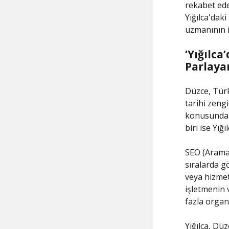
rekabet ede
Yığılca'daki
uzmanının i
‘Yığılca
Parlayan
Düzce, Türk
tarihi zeng
konusunda ö
biri ise Yığıl
SEO (Arama
sıralarda g
veya hizmet
işletmenin 
fazla organ
Yığılca, Dü