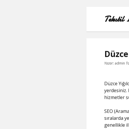
Tekstil 
Düzce
Yazar:
admin
Ta
Düzce Yığıl
yerdesiniz.
hizmetler s
SEO (Arama
sıralarda ye
genellikle 