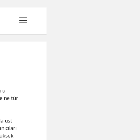
menüyü
aç
ğru
e ne tür
a üst
nıcıları
yüksek