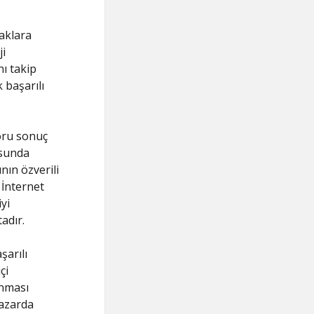
naklara
ji
nı takip
 başarılı
toru sonuç
usunda
nın özverili
. İnternet
yi
adır.
şarılı
çi
anması
pazarda