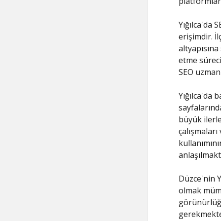
platformlar
Yığılca'da 
erişimdir. İ
altyapısına
etme süreci
SEO uzmanı
Yığılca'da 
sayfalarınd
büyük ilerl
çalışmaları 
kullanımını
anlaşılmakt
Düzce'nin Y
olmak mümkü
görünürlüğü
gerekmekted