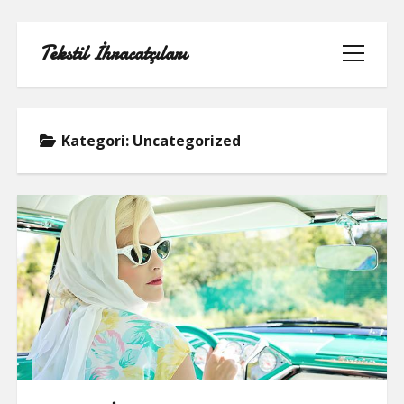
Tekstil İhracatçıları
menüyü
aç
Kategori:
Uncategorized
1000 LINKEDIN TAKIPÇI HILESI
INSTAGRAM GIZLI HESAP GÖRME
IPHONE
LINKEDIN BEĞENI KASMA PARASIZ
LISTE
SAYFA LISTESI