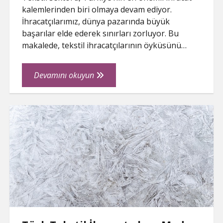
kalemlerinden biri olmaya devam ediyor.
İhracatçılarımız, dünya pazarında büyük
başarılar elde ederek sınırları zorluyor. Bu
makalede, tekstil ihracatçılarının öyküsünü…
Tekstil
Devamını okuyun
İhracatçıları,
Dünya
Pazarında
Sınırları
Zorluyor:
İşte
Onların
Hikayesi