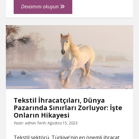
Yoga
Devamını okuyun
Kıyafetlerinden
Ev
Tekstiline:
Türk
Tekstil
İhracatçılarının
Geniş
Yelpazesi
Tekstil İhracatçıları, Dünya
Pazarında Sınırları Zorluyor: İşte
Onların Hikayesi
Yazar:
admin
Tarih:
Ağustos 15, 2023
Tekstil sektörü, Türkiye’nin en önemli ihracat