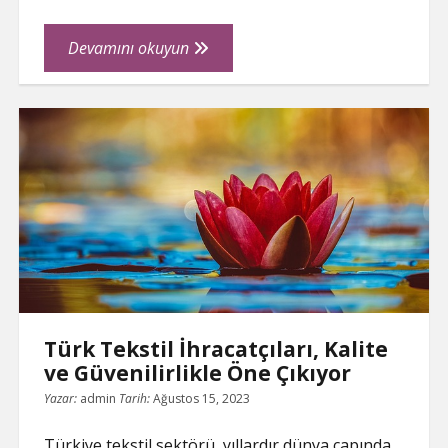
Geleneksel
Devamını okuyun
El
Sanatlarının
Yeni
Yüzü:
Tekstil
İhracatçıları
Türk Tekstil İhracatçıları, Kalite
ve Güvenilirlikle Öne Çıkıyor
Yazar:
admin
Tarih:
Ağustos 15, 2023
Türkiye tekstil sektörü, yıllardır dünya çapında