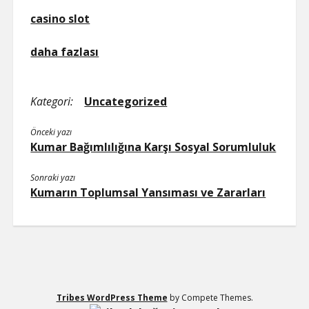
casino slot
daha fazlası
Kategori:
Uncategorized
Önceki yazı
Kumar Bağımlılığına Karşı Sosyal Sorumluluk
Sonraki yazı
Kumarın Toplumsal Yansıması ve Zararları
Tribes WordPress Theme
by Compete Themes.