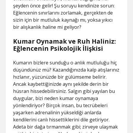
şeyden önce gelir! Şu soruyu kendinize sorun:
Eğlencenin sınırlarını zorlamak, gerçekten de
sizin için bir mutluluk kaynağı mı, yoksa yıkıcı
bir alışkanlık haline mi geliyor?
Kumar Oynamak ve Ruh Haliniz:
Eğlencenin Psikolojik İlişkisi
Kumarın bizlere sunduğu o anlık mutluluğu hiç
düşündünüz mü? Kazandığınızda kalp atışlarınız
hızlanır, yüzünüzde bir gülümseme belirir.
Ancak kaybettiğinizde aynı şekilde derin bir
hüsran hissedebilirsiniz. Salgın gibi yayılan bu
duygular, bizi neden kumar oynamaya
yönlendiriyor? Birçok insan, bu tecrübeleri
yaşarken adrenalinin yükseldiği anlarda
kendilerini canlı hissettiklerini dile getiriyor.
Adeta bir dağa tırmanmak gibi; zirveye ulaşmak