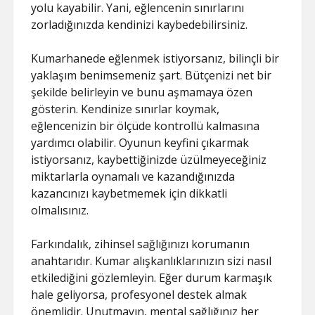
yolu kayabilir. Yani, eğlencenin sınırlarını
zorladığınızda kendinizi kaybedebilirsiniz.
Kumarhanede eğlenmek istiyorsanız, bilinçli bir
yaklaşım benimsemeniz şart. Bütçenizi net bir
şekilde belirleyin ve bunu aşmamaya özen
gösterin. Kendinize sınırlar koymak,
eğlencenizin bir ölçüde kontrollü kalmasına
yardımcı olabilir. Oyunun keyfini çıkarmak
istiyorsanız, kaybettiğinizde üzülmeyeceğiniz
miktarlarla oynamalı ve kazandığınızda
kazancınızı kaybetmemek için dikkatli
olmalısınız.
Farkındalık, zihinsel sağlığınızı korumanın
anahtarıdır. Kumar alışkanlıklarınızın sizi nasıl
etkilediğini gözlemleyin. Eğer durum karmaşık
hale geliyorsa, profesyonel destek almak
önemlidir. Unutmayın, mental sağlığınız her