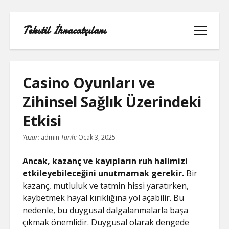
Tekstil İhracatçıları
menüyü
aç
Casino Oyunları ve
Zihinsel Sağlık Üzerindeki
1000 LINKEDIN TAKIPÇI HILESI
Etkisi
INSTAGRAM GIZLI HESAP GÖRME
Yazar:
admin
Tarih:
Ocak 3, 2025
IPHONE
Ancak, kazanç ve kayıpların ruh halimizi
LINKEDIN BEĞENI KASMA PARASIZ
etkileyebileceğini unutmamak gerekir.
Bir
kazanç, mutluluk ve tatmin hissi yaratırken,
LISTE
kaybetmek hayal kırıklığına yol açabilir. Bu
nedenle, bu duygusal dalgalanmalarla başa
SAYFA LISTESI
çıkmak önemlidir. Duygusal olarak dengede