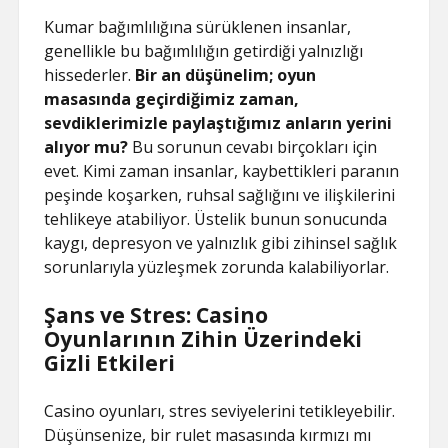
Kumar bağımlılığına sürüklenen insanlar,
genellikle bu bağımlılığın getirdiği yalnızlığı
hissederler.
Bir an düşünelim; oyun
masasında geçirdiğimiz zaman,
sevdiklerimizle paylaştığımız anların yerini
alıyor mu?
Bu sorunun cevabı birçokları için
evet. Kimi zaman insanlar, kaybettikleri paranın
peşinde koşarken, ruhsal sağlığını ve ilişkilerini
tehlikeye atabiliyor. Üstelik bunun sonucunda
kaygı, depresyon ve yalnızlık gibi zihinsel sağlık
sorunlarıyla yüzleşmek zorunda kalabiliyorlar.
Şans ve Stres: Casino
Oyunlarının Zihin Üzerindeki
Gizli Etkileri
Casino oyunları, stres seviyelerini tetikleyebilir.
Düşünsenize, bir rulet masasında kırmızı mı