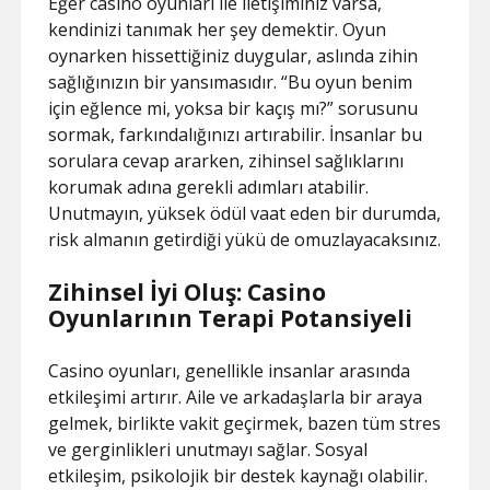
Eğer casino oyunları ile iletişiminiz varsa,
kendinizi tanımak her şey demektir. Oyun
oynarken hissettiğiniz duygular, aslında zihin
sağlığınızın bir yansımasıdır. “Bu oyun benim
için eğlence mi, yoksa bir kaçış mı?” sorusunu
sormak, farkındalığınızı artırabilir. İnsanlar bu
sorulara cevap ararken, zihinsel sağlıklarını
korumak adına gerekli adımları atabilir.
Unutmayın, yüksek ödül vaat eden bir durumda,
risk almanın getirdiği yükü de omuzlayacaksınız.
Zihinsel İyi Oluş: Casino
Oyunlarının Terapi Potansiyeli
Casino oyunları, genellikle insanlar arasında
etkileşimi artırır. Aile ve arkadaşlarla bir araya
gelmek, birlikte vakit geçirmek, bazen tüm stres
ve gerginlikleri unutmayı sağlar. Sosyal
etkileşim, psikolojik bir destek kaynağı olabilir.