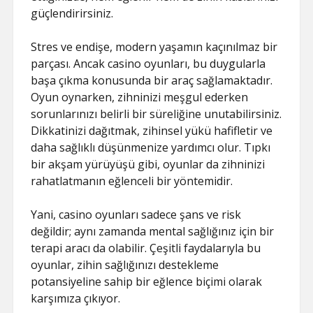
güçlendirirsiniz.
Stres ve endişe, modern yaşamın kaçınılmaz bir
parçası. Ancak casino oyunları, bu duygularla
başa çıkma konusunda bir araç sağlamaktadır.
Oyun oynarken, zihninizi meşgul ederken
sorunlarınızı belirli bir süreliğine unutabilirsiniz.
Dikkatinizi dağıtmak, zihinsel yükü hafifletir ve
daha sağlıklı düşünmenize yardımcı olur. Tıpkı
bir akşam yürüyüşü gibi, oyunlar da zihninizi
rahatlatmanın eğlenceli bir yöntemidir.
Yani, casino oyunları sadece şans ve risk
değildir; aynı zamanda mental sağlığınız için bir
terapi aracı da olabilir. Çeşitli faydalarıyla bu
oyunlar, zihin sağlığınızı destekleme
potansiyeline sahip bir eğlence biçimi olarak
karşımıza çıkıyor.